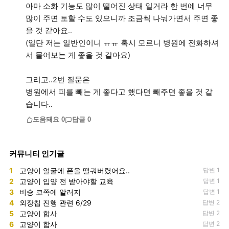
아마 소화 기능도 많이 떨어진 상태 일거라 한 번에 너무
많이 주면 토할 수도 있으니까 조금씩 나눠가면서 주면 좋
을 것 같아요..
(일단 저는 일반인이니 ㅠㅠ 혹시 모르니 병원에 전화하셔
서 물어보는 게 좋을 것 같아요)
그리고..2번 질문은
병원에서 피를 빼는 게 좋다고 했다면 빼주면 좋을 것 같
습니다..
도움돼요
0
답글
0
커뮤니티 인기글
1
고양이 얼굴에 폰을 떨궈버렸어요..
답변 1
2
고양이 입양 전 받아야할 교육
답변 1
3
비숑 코쪽에 알러지
답변 1
4
외장칩 진행 관련 6/29
답변 2
5
고양이 합사
답변 2
6
고양이 합사
답변 2