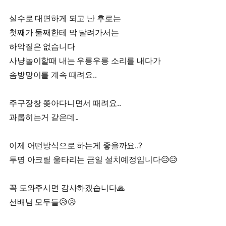
실수로 대면하게 되고 난 후로는
첫째가 둘째한테 막 달려가서는
하악질은 없습니다
사냥놀이할때 내는 우릉우릉 소리를 내다가
솜방망이를 계속 때려요..
주구장창 쫒아다니면서 때려요..
과롭히는거 같은데..
이제 어떤방식으로 하는게 좋을까요..?
투명 아크릴 울타리는 금일 설치예정입니다😥😥
꼭 도와주시면 감사하겠습니다🙏
선배님 모두들😥😥