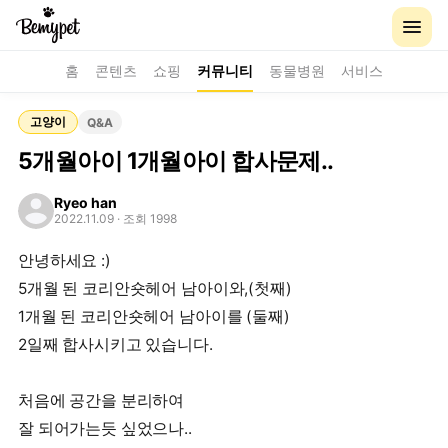
홈
콘텐츠
쇼핑
커뮤니티
동물병원
서비스
고양이
Q&A
5개월아이 1개월아이 합사문제..
Ryeo han
2022.11.09
· 조회 1998
안녕하세요 :)
5개월 된 코리안숏헤어 남아이와,(첫째)
1개월 된 코리안숏헤어 남아이를 (둘째)
2일째 합사시키고 있습니다.
처음에 공간을 분리하여
잘 되어가는듯 싶었으나..