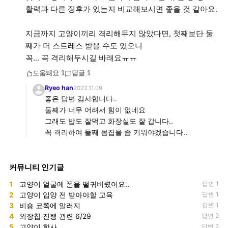
활력과 다른 징후가 있는지 비교해보시면 좋을 것 같아요.
지금까지 고양이끼리 격리해두지 않았다면, 첫째보단 둘
째가 더 스트레스 받을 수도 있으니
꼭... 꼭 격리해두시길 바래요ㅠㅠ
도움돼요
1
답글
1
Ryeo han
2022.11.09
좋은 답변 감사합니다..
둘째가 너무 어려서 힘이 없네요
그래도 밥도 잘먹고 화장실도 잘 갑니다..
꼭 격리하여 둘째 몸집을 좀 키워야겠습니다..
커뮤니티 인기글
1
고양이 얼굴에 폰을 떨궈버렸어요..
답변 1
2
고양이 입양 전 받아야할 교육
답변 1
3
비숑 코쪽에 알러지
답변 1
4
외장칩 진행 관련 6/29
답변 2
5
고양이 합사
답변 2