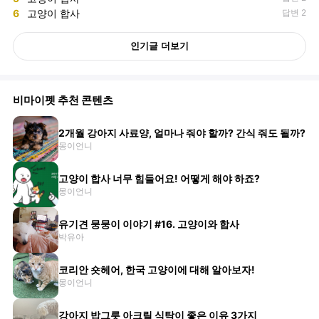
6
고양이 합사
답변 2
인기글 더보기
비마이펫 추천 콘텐츠
2개월 강아지 사료양, 얼마나 줘야 할까? 간식 줘도 될까?
몽이언니
고양이 합사 너무 힘들어요! 어떻게 해야 하죠?
몽이언니
유기견 뭉뭉이 이야기 #16. 고양이와 합사
박유아
코리안 숏헤어, 한국 고양이에 대해 알아보자!
몽이언니
강아지 밥그릇 아크릴 식탁이 좋은 이유 3가지