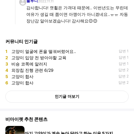
룰루니
2022.11.11
감사합니다! 캣휠은 가격대 때문에.. 이번년도는 무린데
여유가 생길 때 쯤이면 아깽이가 아니겠네요..ㅠㅠ 자동
장난감 알아보겠습니다! 감사해요😊😊
커뮤니티 인기글
1
고양이 얼굴에 폰을 떨궈버렸어요..
답변 1
2
고양이 입양 전 받아야할 교육
답변 1
3
비숑 코쪽에 알러지
답변 1
4
외장칩 진행 관련 6/29
답변 2
5
고양이 합사
답변 2
6
고양이 합사
답변 2
인기글 더보기
비마이펫 추천 콘텐츠
아기 고양이가 계속 놀아 달라고 하는 이유 5가지