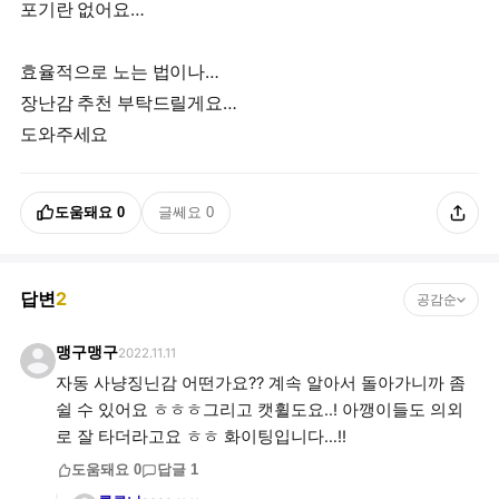
포기란 없어요…
효율적으로 노는 법이나…
장난감 추천 부탁드릴게요…
도움돼요
0
글쎄요
0
답변
2
공감순
맹구맹구
2022.11.11
자동 사냥징닌감 어떤가요?? 계속 알아서 돌아가니까 좀
쉴 수 있어요 ㅎㅎㅎ그리고 캣휠도요..! 아깽이들도 의외
로 잘 타더라고요 ㅎㅎ 화이팅입니다…!!
도움돼요
0
답글
1