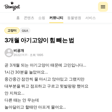
홈
콘텐츠
쇼핑
커뮤니티
동물병원
서비스
고양이
Q&A
3개월 아기고양이 힘 빼는 법
비공개
2022.11.11
· 조회 1895
곧 3개월 되는 아기고양이 때문에 고민입니다…
1시간 30분을 놀았어요…
중간중간 잠깐씩 물 마시고 앉아있고 그랬지만
대부분을 뛰고 점프하고 구르고 뒷발팡팡 했어요
안 지쳐요…
다른 때는 안 무는데
놀아달리고 할때만 아프게 물어요…