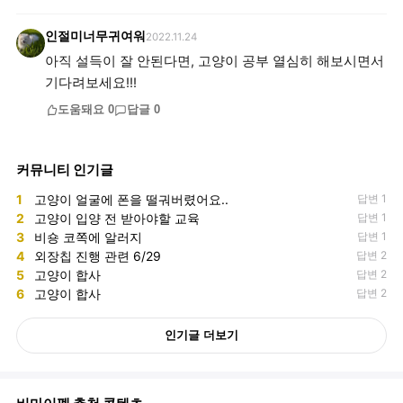
인절미너무귀여워
2022.11.24
아직 설득이 잘 안된다면, 고양이 공부 열심히 해보시면서
기다려보세요!!!
도움돼요
0
답글
0
커뮤니티 인기글
1
고양이 얼굴에 폰을 떨궈버렸어요..
답변 1
2
고양이 입양 전 받아야할 교육
답변 1
3
비숑 코쪽에 알러지
답변 1
4
외장칩 진행 관련 6/29
답변 2
5
고양이 합사
답변 2
6
고양이 합사
답변 2
인기글 더보기