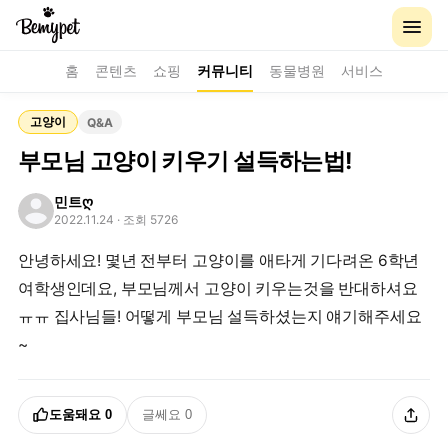
홈
콘텐츠
쇼핑
커뮤니티
동물병원
서비스
고양이
Q&A
부모님 고양이 키우기 설득하는법!
민트ღ
2022.11.24
· 조회 5726
안녕하세요! 몇년 전부터 고양이를 애타게 기다려온 6학년
여학생인데요, 부모님께서 고양이 키우는것을 반대하셔요
ㅠㅠ 집사님들! 어떻게 부모님 설득하셨는지 얘기해주세요
~
도움돼요
0
글쎄요
0