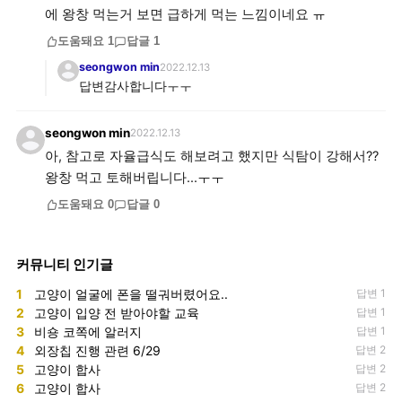
에 왕창 먹는거 보면 급하게 먹는 느낌이네요 ㅠ
도움돼요
1
답글
1
seongwon min
2022.12.13
답변감사합니다ㅜㅜ
seongwon min
2022.12.13
아, 참고로 자율급식도 해보려고 했지만 식탐이 강해서??
왕창 먹고 토해버립니다...ㅜㅜ
도움돼요
0
답글
0
커뮤니티 인기글
1
고양이 얼굴에 폰을 떨궈버렸어요..
답변 1
2
고양이 입양 전 받아야할 교육
답변 1
3
비숑 코쪽에 알러지
답변 1
4
외장칩 진행 관련 6/29
답변 2
5
고양이 합사
답변 2
6
고양이 합사
답변 2