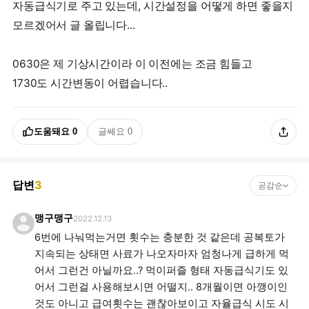
자동급식기로 주고 있는데, 시간설정을 어떻게 하면 좋을지
모르겠어서 글 올립니다...
0630은 제 기상시간이라 이 이전에는 조금 힘들고
1730도 시간변동이 어렵습니다..
도움돼요
0
글쎄요
0
답변
3
공감순
맹구맹구
2022.12.13
6번에 나눠먹는거면 횟수는 충분한 것 같은데 공복토가
지속되는 상태면 사료가 나오자마자 엄청나게 급하게 먹
어서 그런건 아닐까요..? 먹이퍼즐 형태 자동급식기도 있
어서 그런걸 사용해보시면 어떨지.. 8개월이면 아깽이인
것도 아니고 급여횟수는 괜찮아보이고 자율급식 시도 시