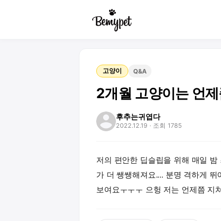
고양이
Q&A
2개월 고양이는 언제쯤
후추는귀엽다
2022.12.19
· 조회 1785
저의 편안한 딥슬립을 위해 매일 밤
가 더 쌩쌩해져요.... 분명 격하게
보여요ㅜㅜㅜ 으헝 저는 언제쯤 지쳐서