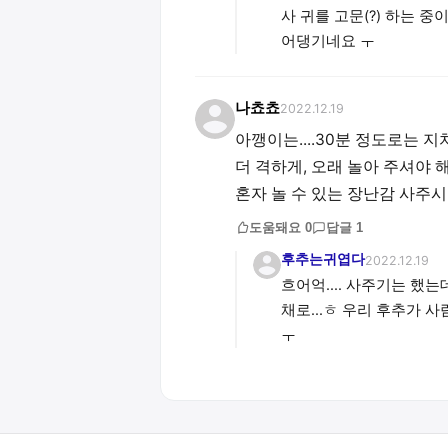
사 귀를 고문(?) 하는 중
어댕기네요 ㅜ
나쵸쵸
2022.12.19
아깽이는....30분 정도로는 지치지 
더 격하게, 오래 놀아 주셔야 해요..
혼자 놀 수 있는 장난감 사주
도움돼요
0
답글
1
후추는귀엽다
2022.12.19
흐어억.... 사주기는 했는
채로...ㅎ 우리 후추가 사람
ㅜ