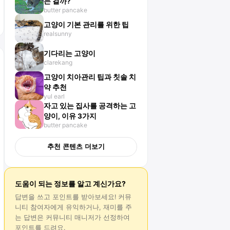
는 걸까?
butter pancake
고양이 기본 관리를 위한 팁
realsunny
기다리는 고양이
clarekang
고양이 치아관리 팁과 칫솔 치
약 추천
yul earl
자고 있는 집사를 공격하는 고
양이, 이유 3가지
butter pancake
추천 콘텐츠 더보기
도움이 되는 정보를 알고 계신가요?
답변
을 쓰고 포인트를 받아보세요! 커뮤
니티 참여자에게 유익하거나, 재미를 주
는
답변
은 커뮤니티 매니저가 선정하여
포인트를 드려요.