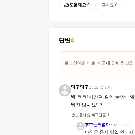
도움돼요
0
글쎄요
0
답변
4
로그인하면 바로 이 글에
답변
을 남길
맹구맹구
2022.12.20
막 ㅋㅋ1시간씩 같이 놀아주세
뛰진 않나요!??
도움돼요
0
답글
1
후추는귀엽다
2022.12.20
아직은 온지 몇일 안되서