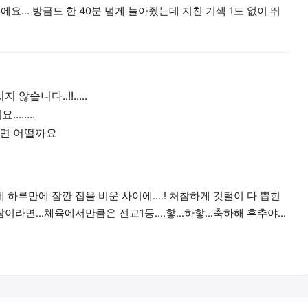
이에요... 방금도 한 40분 넘게 놀아줬는데 지친 기색 1도 없이 뛰
않습니다..!!.....
......
시면 어떨까요
데 하루만에 잠깐 집을 비운 사이에....! 처참하게 깃털이 다 뽑힌
이라면...체육에서만큼은 전교1등....핳...하핳...축하해 후추야...