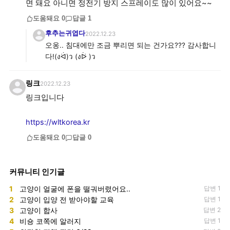
면 돼요 아니면 정전기 방지 스프레이도 많이 있어요~~
도움돼요
0
답글
1
후추는귀엽다
2022.12.23
오옹.. 침대에만 조금 뿌리면 되는 건가요??? 감사합니
다!(งᐛ)ว (งᐖ )ว
링크
2022.12.23
링크입니다
https://wltkorea.kr
도움돼요
0
답글
0
커뮤니티 인기글
1
고양이 얼굴에 폰을 떨궈버렸어요..
답변 1
2
고양이 입양 전 받아야할 교육
답변 1
3
고양이 합사
답변 2
4
비숑 코쪽에 알러지
답변 1