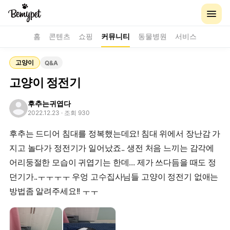
홈
콘텐츠
쇼핑
커뮤니티
동물병원
서비스
고양이
Q&A
고양이 정전기
후추는귀엽다
2022.12.23
· 조회 930
후추는 드디어 침대를 정복했는데요! 침대 위에서 장난감 가
지고 놀다가 정전기가 일어났죠.. 생전 처음 느끼는 감각에
어리둥절한 모습이 귀엽기는 한데... 제가 쓰다듬을 때도 정
던기가..ㅜㅜㅜㅜ 우엉 고수집사님들 고양이 정전기 없애는
방법좀 알려주세요!! ㅜㅜ