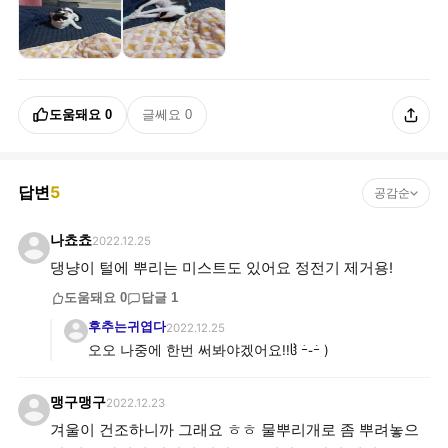
도움돼요
0
글쎄요
0
답변
5
공감순
나쵸쵸
2022.12.25
댕냥이 털에 뿌리는 미스트도 있어요 정전기 제거용!
도움돼요
0
답글
1
후추는귀엽다
2022.12.25
오오 나중에 한번 써봐야겠어요!!ჱ̒ ｰ̀֊ｰ́ )
맹구맹구
2022.12.23
겨울이 건조하니까 그래요 ㅎㅎ 물뿌리개로 좀 뿌려놓으