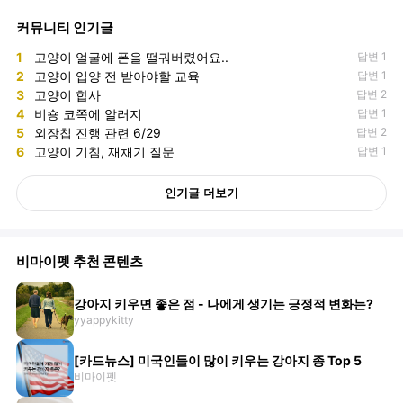
커뮤니티 인기글
1
고양이 얼굴에 폰을 떨궈버렸어요..
답변 1
2
고양이 입양 전 받아야할 교육
답변 1
3
고양이 합사
답변 2
4
비숑 코쪽에 알러지
답변 1
5
외장칩 진행 관련 6/29
답변 2
6
고양이 기침, 재채기 질문
답변 1
인기글 더보기
비마이펫 추천 콘텐츠
강아지 키우면 좋은 점 - 나에게 생기는 긍정적 변화는?
yyappykitty
[카드뉴스] 미국인들이 많이 키우는 강아지 종 Top 5
비마이펫