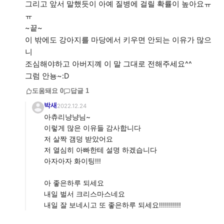
그리고 앞서 말했듯이 아예 질병에 걸릴 확률이 높아요ㅠ
ㅠ
~끝~
이 밖에도 강아지를 마당에서 키우면 안되는 이유가 많으
니
조심해야하고 아버지꼐 이 말 그대로 전해주세요^^
그럼 안뇽~:D
도움돼요
0
답글
1
박새
2022.12.24
아츄리냥냥님~
이렇게 많은 이유들 감사합니다
저 살짝 갬덩 받았어요
저 열심히 아빠한테 설명 하겠습니다
아자아자 화이팅!!!
아 좋은하루 되세요
내일 벌서 크리스마스네요