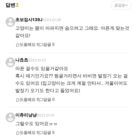
답변
3
공감순
초보집사139J
2023.01.09
고양이는 몸이 아파지면 숨으려고 그래요. 아픈게 맞는것
같아요!
도움돼요
0
답글
0
나쵸쵸
2023.01.01
아픈 걸수도 있을거같아요
혹시 애기인가요?? 뒹굴거리면서 비비면 발정기 오는 걸
수도 있어요 (집고양이는 크게 계절 안타서.. 겨울이어도
발정기 오기도 한다고 들었어요)
도움돼요
0
답글
0
이츄리냥냥
2023.01.01
그럴수도 있어요ㅠㅠ
도움돼요
0
답글
0