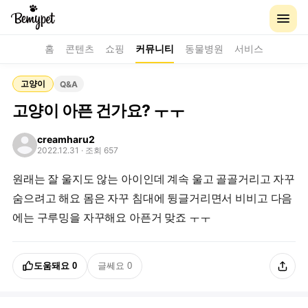
홈
콘텐츠
쇼핑
커뮤니티
동물병원
서비스
고양이
Q&A
고양이 아픈 건가요? ㅜㅜ
creamharu2
2022.12.31
· 조회 657
원래는 잘 울지도 않는 아이인데 계속 울고 골골거리고 자꾸
숨으려고 해요 몸은 자꾸 침대에 뒹글거리면서 비비고 다음
에는 구루밍을 자꾸해요 아픈거 맞죠 ㅜㅜ
도움돼요
0
글쎄요
0