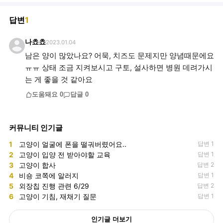
답변
1
나쵸쵸
2023.01.04
남은 양이 많았나요? 어묵, 치즈도 문제지만 양념때문에요
ㅠㅠ 상태 조금 지켜보시고 구토, 설사하면 병원 데려가시
는 게 좋을 것 같아요
도움돼요
0
답글
0
커뮤니티 인기글
1
고양이 얼굴에 폰을 떨궈버렸어요..
답변 1
2
고양이 입양 전 받아야할 교육
답변 1
3
고양이 합사
답변 2
4
비숑 코쪽에 알러지
답변 1
5
외장칩 진행 관련 6/29
답변 2
6
고양이 기침, 재채기 질문
답변 1
인기글 더보기