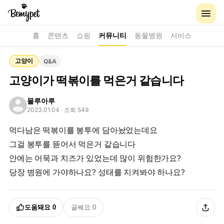
홈
콘텐츠
쇼핑
커뮤니티
동물병원
서비스
고양이
Q&A
고양이가 떡볶이를 먹은거 같습니다
몰루아루
2023.01.04
· 조회 549
먹다남은 떡볶이를 봉투에 담아놨었는데요
그걸 봉투를 뜯어서 먹은거 같습니다
안에는 어묵과 치즈가 있었는데 많이 위험한가요?
당장 병원에 가야하나요? 성태를 지켜봐야 하나요?
도움돼요
0
글쎄요
0