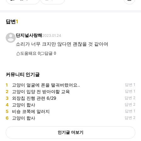
답변
1
단지널사랑해
2023.01.24
소리가 너무 크지만 않다면 괜찮을 것 같아여
도움돼요
0
답글
0
커뮤니티 인기글
1
고양이 얼굴에 폰을 떨궈버렸어요..
답변 1
2
고양이 입양 전 받아야할 교육
답변 1
3
외장칩 진행 관련 6/29
답변 2
4
고양이 합사
답변 2
5
비숑 코쪽에 알러지
답변 1
6
고양이 합사
답변 2
인기글 더보기