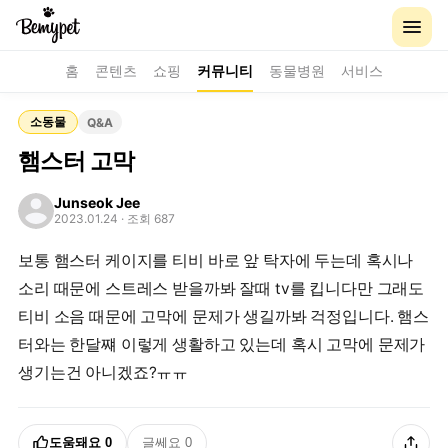
홈
콘텐츠
쇼핑
커뮤니티
동물병원
서비스
소동물
Q&A
햄스터 고막
Junseok Jee
2023.01.24
· 조회 687
보통 햄스터 케이지를 티비 바로 앞 탁자에 두는데 혹시나
소리 때문에 스트레스 받을까봐 잘때 tv를 킵니다만 그래도
티비 소음 때문에 고막에 문제가 생길까봐 걱정입니다. 햄스
터와는 한달쨰 이렇게 생활하고 있는데 혹시 고막에 문제가
생기는건 아니겠죠?ㅠㅠ
도움돼요
0
글쎄요
0