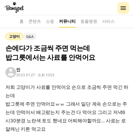
홈
콘텐츠
쇼핑
커뮤니티
동물병원
서비스
고양이
Q&A
손에다가 조금씩 주면 먹는데
밥그릇에서는 사료를 안먹어요
인
2023.01.27
· 조회 1053
저희 고양이가 사료를 안먹어요 손으로 조금씩 주면 먹긴 하
는데
밥그릇에 주면 안먹어요ㅠㅠ 그래서 일단 계속 손으로는 주
는데 안먹어서 배고팠는지 주는건 다 먹어요 그리고 저녁6
시30분경 노란색 토도 했네요 어찌해야할까요... 사료는 로
얄캐닌 키튼 먹고요