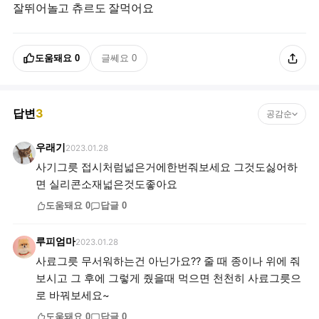
잘뛰어놀고 츄르도 잘먹어요
도움돼요
0
글쎄요
0
답변
3
공감순
우래기
2023.01.28
사기그릇 접시처럼넓은거에한번줘보세요 그것도싫어하
면 실리콘소재넓은것도좋아요
도움돼요
0
답글
0
루피엄마
2023.01.28
사료그릇 무서워하는건 아닌가요?? 줄 때 종이나 위에 줘
보시고 그 후에 그렇게 줬을때 먹으면 천천히 사료그릇으
로 바꿔보세요~
도움돼요
0
답글
0