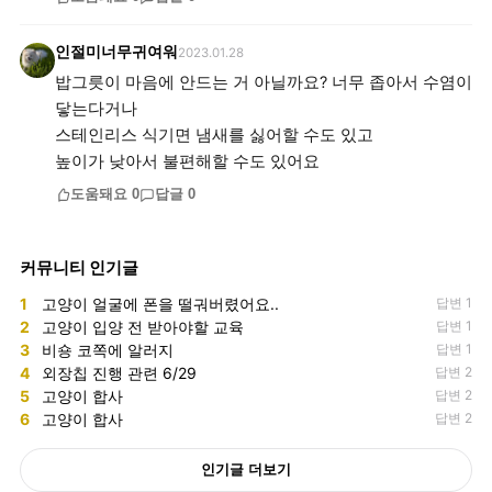
인절미너무귀여워
2023.01.28
밥그릇이 마음에 안드는 거 아닐까요? 너무 좁아서 수염이
닿는다거나
스테인리스 식기면 냄새를 싫어할 수도 있고
높이가 낮아서 불편해할 수도 있어요
도움돼요
0
답글
0
커뮤니티 인기글
1
고양이 얼굴에 폰을 떨궈버렸어요..
답변 1
2
고양이 입양 전 받아야할 교육
답변 1
3
비숑 코쪽에 알러지
답변 1
4
외장칩 진행 관련 6/29
답변 2
5
고양이 합사
답변 2
6
고양이 합사
답변 2
인기글 더보기