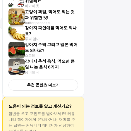
위험해요
비마이펫
고양이 과일, 먹어도 되는 것
과 위험한 것!
butter pancake
강아지 파인애플 먹어도 되나
요?
루피 엄마
강아지 수박 그리고 멜론 먹어
도 되나요?
스피댇
강아지 추석 음식, 먹으면 큰
일 나는 음식 6가지
몽이언니
추천 콘텐츠 더보기
도움이 되는 정보를 알고 계신가요?
답변
을 쓰고 포인트를 받아보세요! 커뮤
니티 참여자에게 유익하거나, 재미를 주
는
답변
은 커뮤니티 매니저가 선정하여