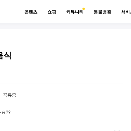
콘텐츠
쇼핑
커뮤니티
동물병원
서비
음식
나 곡류중
요??