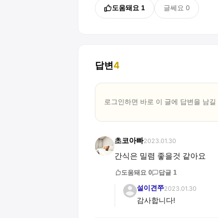
도움돼요
1
글쎄요
0
답변
4
로그인하면 바로 이 글에
답변
을 남길
초코아빠
2023.01.30
간식은 밀렴 좋을것 같아요
도움돼요
0
답글
1
설이견쭈
2023.01.30
감사합니다!