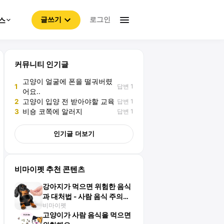
로그인
스
글쓰기
커뮤니티 인기글
고양이 얼굴에 폰을 떨궈버렸
답변 1
1
어요..
답변 1
2
고양이 입양 전 받아야할 교육
답변 1
3
비숑 코쪽에 알러지
인기글 더보기
비마이펫 추천 콘텐츠
강아지가 먹으면 위험한 음식
과 대처법 - 사람 음식 주의사
비마이펫
항까지!
고양이가 사람 음식을 먹으면