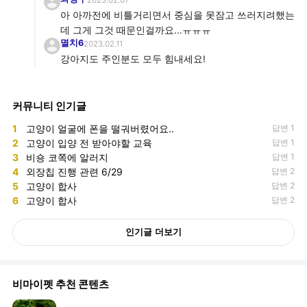
아 아까전에 비틀거리면서 중심을 못잠고 쓰러지려했는
데 그게 그것 때문인걸까요...ㅠㅠㅠ
멸치6
2023.02.11
강아지도 주인분도 모두 힘내세요!
커뮤니티 인기글
1
고양이 얼굴에 폰을 떨궈버렸어요..
답변 1
2
고양이 입양 전 받아야할 교육
답변 1
3
비숑 코쪽에 알러지
답변 1
4
외장칩 진행 관련 6/29
답변 2
5
고양이 합사
답변 2
6
고양이 합사
답변 2
인기글 더보기
비마이펫 추천 콘텐츠