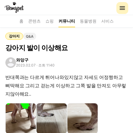
홈
콘텐츠
쇼핑
커뮤니티
동물병원
서비스
강아지
Q&A
강아지 발이 이상해요
와앙구
2023.02.07
· 조회 1140
반대쪽과는 다르게 튀어나와있지않고 자세도 어정쩡하고
삐딱해요 그리고 걷는게 이상하고 그쪽 발을 만져도 아무렇
지않아해요..