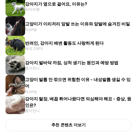
강아지가 옆으로 걸어요, 이유는?
비마이펫
고양이가 이리저리 앞발 쓰는 이유와 앞발에 숨겨진 비밀
hj.jung
반려인, 강아지 배변 활동도 사랑하게 된다
해피 2개더
강아지 발바닥 까짐, 상처 생기는 원인과 예방 방법
몽이언니
고양이 발톱 안 깎으면 위험한 이유 - 내성발톱 생길 수 있
어
hj.jung
강아지 탈장, 배꼽 튀어나왔다면 의심해야 해요 - 증상, 원
인은?
몽이언니
추천 콘텐츠 더보기