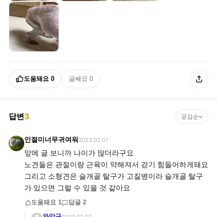
도움돼요
0
글쎄요
0
답변
3
공감순
인절미너무귀여워
2023.02.07
앞에 글 보니까 나이가 많더라구요
노견들은 관절이랑 근육이 약해져서 걷기 힘들어하게돼요
그리고 소형견은 슬개골 탈구가 고질병이라 슬개골 탈구
가 있으면 그럴 수 있을 것 같아요
도움돼요
1
답글
2
와앙구
2023.02.07