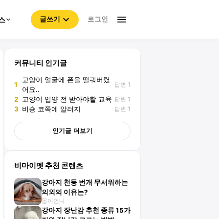
로그인
스
글쓰기
커뮤니티 인기글
고양이 얼굴에 폰을 떨궈버렸
답변 1
1
어요..
답변 1
2
고양이 입양 전 받아야할 교육
답변 1
3
비숑 코쪽에 알러지
인기글 더보기
비마이펫 추천 콘텐츠
강아지 천둥 번개 무서워하는
의외의 이유는?
몽이언니
강아지 장난감 추천 종류 15가