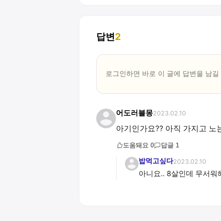
답변
2
로그인하면 바로 이 글에
답변
을 남길
어도러블몽
2023.02.10
아기인가요?? 아직 가지고 노
도움돼요
0
답글
1
밥먹고싶다
2023.02.10
아니요.. 8살인데 무서