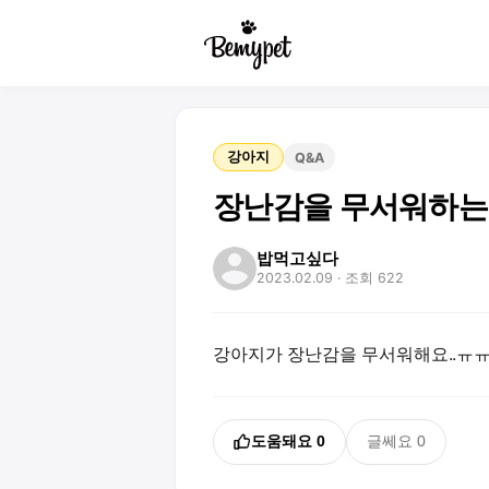
강아지
Q&A
장난감을 무서워하는데
밥먹고싶다
2023.02.09
· 조회 622
강아지가 장난감을 무서워해요..ㅠ
도움돼요
0
글쎄요
0