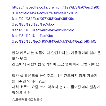
https://mypetlife.co.kr/premium/%ea%b3%a0%ec%96%
91%ec%9d%b4%ec%97%90%ea%b2%8c-
%ec%9c%84%ed%97%98%ed%95%9c-
%ec%8b%9d%eb%ac%bc-
%ec%95%88%ec%a0%84%ed%95%9c-
%ec%8b%9d%eb%ac%bc-
%ec%95%8c%ec%95%84%eb%b3%b4%ea%b8%b0/
만약 키우시는 식물이 다 안전하다면, 겨울철이라 실내 온
도가 낮고
건조해서 사람처럼 면역력이 조금 떨어져서 그럴 거예요.
집안 실내 온도를 높여주고, 너무 건조하지 않게 가습기
틀어주면 되더라구요!
저희 호두도 요즘 코가 막혀서 건조기 틀어줬더니 괜찮아
졌어요 ㅎㅎ
도움돼요
0
답글
0