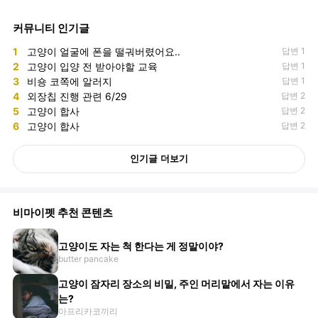
커뮤니티 인기글
1
고양이 얼굴에 폰을 떨궈버렸어요..
답변 1
2
고양이 입양 전 받아야할 교육
답변 1
3
비숑 코쪽에 알러지
답변 1
4
외장칩 진행 관련 6/29
답변 2
5
고양이 합사
답변 2
6
고양이 합사
답변 2
인기글 더보기
비마이펫 추천 콘텐츠
고양이도 자는 척 한다는 게 정말이야?
butter pancake
고양이 잠자리 장소의 비밀, 주인 머리맡에서 자는 이유
는?
아프리카코끼리