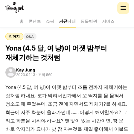
홈
콘텐츠
쇼핑
커뮤니티
동물병원
서비스
강아지
Q&A
Yona (4.5 달, 여 냥)이 어젯 밤부터
재체기하는 것처럼
Kay Jung
2023.02.13
· 조회 560
Yona (4.5 달, 여 냥)이 어젯 밤부터 조듬 전까지 제체기하는
것처럼 하내요. 코가 맊혀서인가해서 꼬 딱지를 물 묻혀서
청소도 해 주었는데, 조금 전에 자면서도 제체기?를 하네요.
최근에 자주 화분에 올라가던데....... 어떻게 해야할까요? 그
리고 화분을 치워야 하나요? 햇 빛이 있는 시간이면, 창 문
바로 앞자리가 요나가 낮 잠 자는것을 제일 좋아해서 이불도