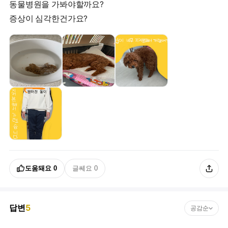
동물병원을 가봐야할까요?
증상이 심각한건가요?
도움돼요
0
글쎄요
0
답변
5
공감순