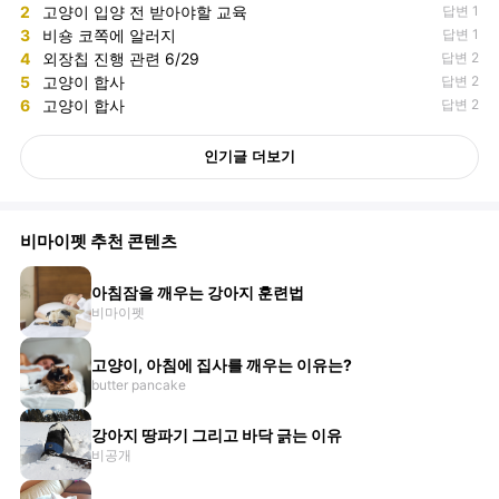
2
고양이 입양 전 받아야할 교육
답변 1
3
비숑 코쪽에 알러지
답변 1
4
외장칩 진행 관련 6/29
답변 2
5
고양이 합사
답변 2
6
고양이 합사
답변 2
인기글 더보기
비마이펫 추천 콘텐츠
아침잠을 깨우는 강아지 훈련법
비마이펫
고양이, 아침에 집사를 깨우는 이유는?
butter pancake
강아지 땅파기 그리고 바닥 긁는 이유
비공개