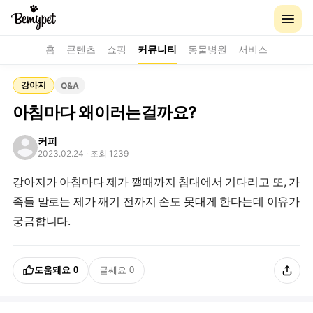
홈
콘텐츠
쇼핑
커뮤니티
동물병원
서비스
강아지
Q&A
아침마다 왜이러는걸까요?
커피
2023.02.24
· 조회 1239
강아지가 아침마다 제가 깰때까지 침대에서 기다리고 또, 가
족들 말로는 제가 깨기 전까지 손도 못대게 한다는데 이유가
도움돼요
0
글쎄요
0