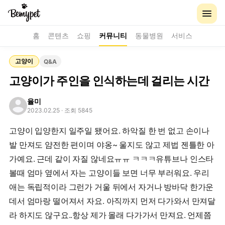
홈
콘텐츠
쇼핑
커뮤니티
동물병원
서비스
고양이
Q&A
고양이가 주인을 인식하는데 걸리는 시간
율미
2023.02.25
· 조회 5845
고양이 입양한지 일주일 됐어요. 하악질 한 번 없고 손이나
발 만져도 얌전한 편이며 야옹~ 울지도 않고 제법 젠틀한 아
가예요. 근데 같이 자질 않네요ㅠㅠ ㅋㅋㅋ유튜브나 인스타
볼때 엄마 옆에서 자는 고양이들 보면 너무 부러워요. 우리
애는 독립적이라 그런가 거울 뒤에서 자거나 방바닥 한가운
데서 엄마랑 떨어져서 자요. 아직까지 먼저 다가와서 만져달
라 하지도 않구요..항상 제가 몰래 다가가서 만져요. 언제쯤