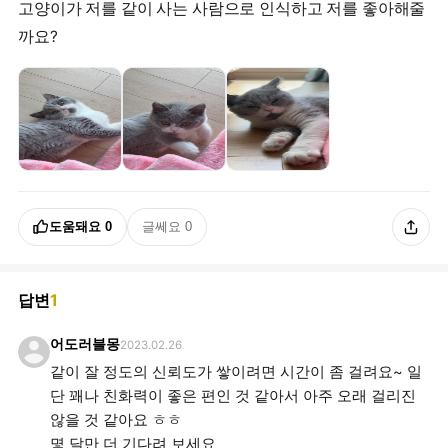
고양이가 저를 같이 사는 사람으로 인식하고 저를 좋아해줄
까요?
도움돼요
0
글쎄요
0
답변
1
어도러블몽
2023.02.26
같이 잘 정도의 신뢰도가 쌓이려면 시간이 좀 걸려요~ 일
단 꽤나 친화력이 좋은 편인 것 같아서 아주 오래 걸리진
않을 것 같아요 ㅎㅎ
몇 달만 더 기다려 보세요