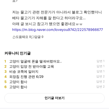
요?
저는 물고기 관련 전문가가 아니라서 블로그 확인했더니
베타 물고기가 자해를 잘 한다고 하더라구요...
https://m.blog.naver.com/loveyou9742/222578966677
도움돼요
0
답글
0
커뮤니티 인기글
1
고양이 얼굴에 폰을 떨궈버렸어요..
답변 1
2
고양이 입양 전 받아야할 교육
답변 1
3
비숑 코쪽에 알러지
답변 1
4
외장칩 진행 관련 6/29
답변 2
5
고양이 합사
답변 2
6
고양이 합사
답변 2
인기글 더보기