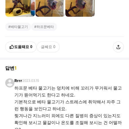
#
배타물고기
#
하프문베타
도움돼요
0
글쎄요
0
답변
1
Rrrr
2023.03.15
하프문 베타 물고기는 덩치에 비해 꼬리가 무거워서 물고
기가 뜯어먹기도 한다고 하네요.
기본적으로 베타 물고기가 스트레스에 취약해서 자주 그
런 행동을 보인다고 하네요.
찢겨나간 지느러미 외에도 다른 질병의 증상이 있는지도
확인해 보시고 물갈이나 온도를 조절해 보시는 건 어떨까