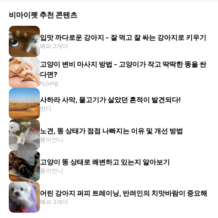
비마이펫 추천 콘텐츠
입맛 까다로운 강아지 - 잘 먹고 잘 싸는 강아지로 키우기
해피 2개더
고양이 변비 마사지 방법 - 고양이가 작고 딱딱한 똥을 싼
다면?
hj.jung
사하라 사막, 물고기가 살았던 흔적이 발견되다!
반디
노견, 똥 상태가 점점 나빠지는 이유 및 개선 방법
몽이언니
고양이 똥 상태로 쾌변하고 있는지 알아보기
몽이언니
어린 강아지 퍼피 트레이닝, 반려인의 치맛바람이 중요해
해피 2개더