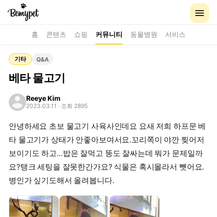
홈
콘텐츠
쇼핑
커뮤니티
동물병원
서비스
기타
Q&A
베타 물고기
Reeye Kim
2023.03.11
· 조회 2895
안녕하세요 초보 물고기 사육사인데요 요새 저희 하프문 베
타 물고기가 상태가 안좋아보여서요.꼬리쪽이 야깐 찢어저
보이기도 하고…밥은 잘먹고 똥도 잘싸는데 뭐가 문제일까
요?탱크 세팅을 잘못한간가요? 식물은 혹시몰라서 뺏어요.
병인가 싶기도해서 올려봅니다.