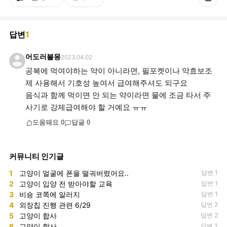
답변
1
어도러블몽
2023.04.02
공복에 먹여야하는 약이 아니라면, 필포켓이나 약효보조
제 사용해서 기호성 높여서 급여해주셔도 되구요
음식과 함께 먹이면 안 되는 약이라면 물에 조금 타서 주
사기로 강제급여해야 할 거예요 ㅠㅠ
도움돼요
0
답글
0
커뮤니티 인기글
1
고양이 얼굴에 폰을 떨궈버렸어요..
답변 1
2
고양이 입양 전 받아야할 교육
답변 1
3
비숑 코쪽에 알러지
답변 1
4
외장칩 진행 관련 6/29
답변 2
5
고양이 합사
답변 2
6
고양이 합사
답변 2