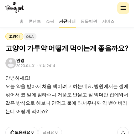
홈
콘텐츠
쇼핑
커뮤니티
동물병원
서비스
고양이
Q&A
고양이 가루약 어떻게 먹이는게 좋을까요?
안경
2023.04.01
· 조회 2414
안녕하세요!
오늘 약을 받아서 처음 맥이려고 하는데요. 병원에서는 젤에
섞어서 코 밑에 발라주니 거품도 안물고 잘 먹더만 집에와서
같은 방식으로 해보니 안먹고 물에 타서주니까 약 밷어버리
는데 어떻게 먹이죠?
도움돼요
0
글쎄요
0