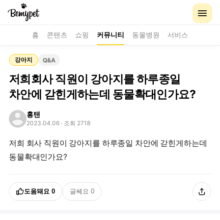
홈
콘텐츠
쇼핑
커뮤니티
동물병원
서비스
강아지
Q&A
저희회사 직원이 강아지를 하루종일
차안에 갇힌게하는데 동물확대인가요?
홍탠
2023.04.06
· 조회 2718
저희 회사 직원이 강아지를 하루종일 차안에 갇힌게하는데
동물확대인가요?
도움돼요
0
글쎄요
0