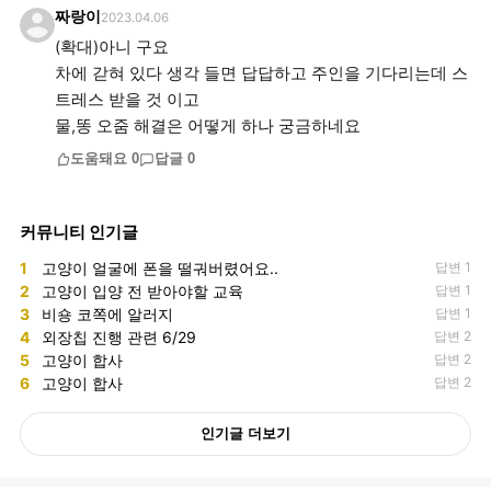
짜랑이
2023.04.06
(확대)아니 구요
차에 갇혀 있다 생각 들면 답답하고 주인을 기다리는데 스
트레스 받을 것 이고
물,똥 오줌 해결은 어떻게 하나 궁금하네요
도움돼요
0
답글
0
커뮤니티 인기글
1
고양이 얼굴에 폰을 떨궈버렸어요..
답변 1
2
고양이 입양 전 받아야할 교육
답변 1
3
비숑 코쪽에 알러지
답변 1
4
외장칩 진행 관련 6/29
답변 2
5
고양이 합사
답변 2
6
고양이 합사
답변 2
인기글 더보기