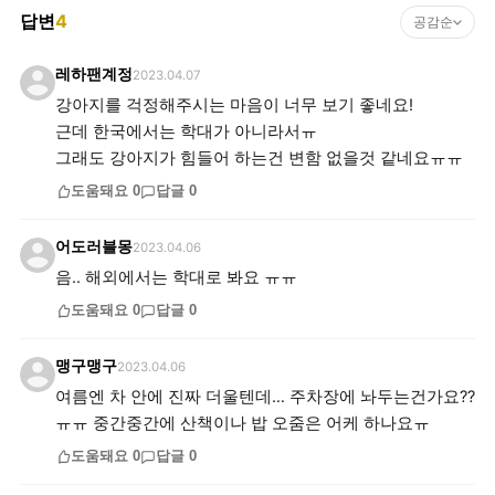
답변
4
공감순
레하팬계정
2023.04.07
강아지를 걱정해주시는 마음이 너무 보기 좋네요!
근데 한국에서는 학대가 아니라서ㅠ
그래도 강아지가 힘들어 하는건 변함 없을것 같네요ㅠㅠ
도움돼요
0
답글
0
어도러블몽
2023.04.06
음.. 해외에서는 학대로 봐요 ㅠㅠ
도움돼요
0
답글
0
맹구맹구
2023.04.06
여름엔 차 안에 진짜 더울텐데… 주차장에 놔두는건가요??
ㅠㅠ 중간중간에 산책이나 밥 오줌은 어케 하나요ㅠ
도움돼요
0
답글
0