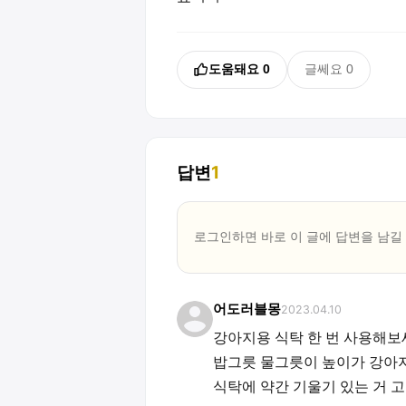
도움돼요
0
글쎄요
0
답변
1
로그인하면 바로 이 글에
답변
을 남길
어도러블몽
2023.04.10
강아지용 식탁 한 번 사용해
밥그릇 물그릇이 높이가 강아지
식탁에 약간 기울기 있는 거 