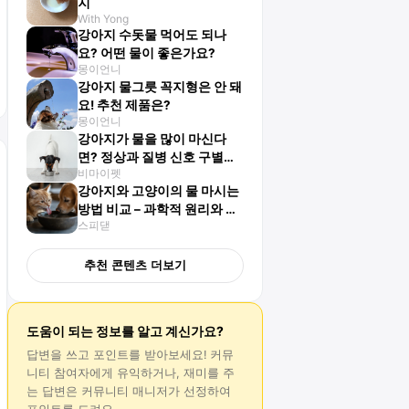
지
With Yong
강아지 수돗물 먹어도 되나
요? 어떤 물이 좋은가요?
몽이언니
강아지 물그릇 꼭지형은 안 돼
요! 추천 제품은?
몽이언니
강아지가 물을 많이 마신다
면? 정상과 질병 신호 구별하
비마이펫
기
강아지와 고양이의 물 마시는
방법 비교 – 과학적 원리와 특
스피댇
징
추천 콘텐츠 더보기
도움이 되는 정보를 알고 계신가요?
답변
을 쓰고 포인트를 받아보세요! 커뮤
니티 참여자에게 유익하거나, 재미를 주
는
답변
은 커뮤니티 매니저가 선정하여