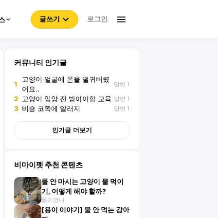
로그인
스
글쓰기
커뮤니티 인기글
고양이 얼굴에 폰을 떨궈버렸
답변 1
1
어요..
답변 1
2
고양이 입양 전 받아야할 교육
답변 1
3
비숑 코쪽에 알러지
인기글 더보기
비마이펫 추천 콘텐츠
물 안 마시는 고양이 물 먹이
기, 어떻게 해야 할까?
몽이언니
[용이 이야기] 물 안 먹는 강아