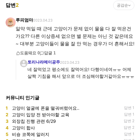
답변
2
공감순
루피엄마
2023.04.23
알약 먹일 때 근데 고양이가 문제 없이 물을 다 잘 먹은건
가요?? 다른 이상증세 없으면 별 문제는 아닌 것 같은데요
~ 대부분 고양이들이 물을 잘 안 먹는 경우가 더 흔해서요!
도움돼요
0
답글
1
토리나라메이공주
2023.04.23
네 잘먹었고 평소에도 잘먹어요! 다행이네여ㅠㅠ 어제
살짝 기침을 해서 앞으로 더 조심해야할거같아요ㅠㅠㅠ
커뮤니티 인기글
1
고양이 얼굴에 폰을 떨궈버렸어요..
답변 1
2
고양이 입양 전 받아야할 교육
답변 1
3
외장칩 진행 관련 6/29
답변 2
4
고양이 합사
답변 2
5
비숑 코쪽에 알러지
답변 1