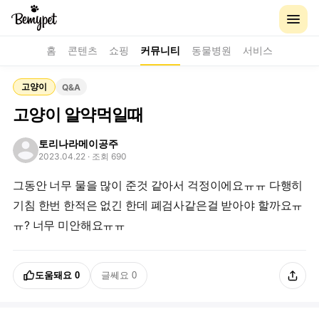
홈
콘텐츠
쇼핑
커뮤니티
동물병원
서비스
고양이
Q&A
고양이 알약먹일때
토리나라메이공주
2023.04.22
· 조회 690
그동안 너무 물을 많이 준것 같아서 걱정이에요ㅠㅠ 다행히
기침 한번 한적은 없긴 한데 폐검사같은걸 받아야 할까요ㅠ
ㅠ? 너무 미안해요ㅠㅠ
도움돼요
0
글쎄요
0