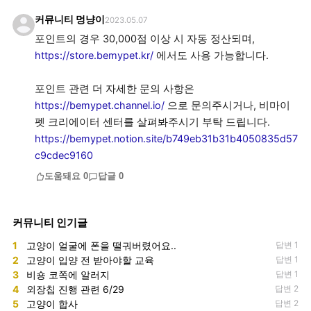
커뮤니티 멍냥이
2023.05.07
포인트의 경우 30,000점 이상 시 자동 정산되며,
https://store.bemypet.kr/
에서도 사용 가능합니다.
포인트 관련 더 자세한 문의 사항은
https://bemypet.channel.io/
으로 문의주시거나, 비마이
https://bemypet.notion.site/b749eb31b31b4050835d57
c9cdec9160
도움돼요
0
답글
0
커뮤니티 인기글
1
고양이 얼굴에 폰을 떨궈버렸어요..
답변 1
2
고양이 입양 전 받아야할 교육
답변 1
3
비숑 코쪽에 알러지
답변 1
4
외장칩 진행 관련 6/29
답변 2
5
고양이 합사
답변 2