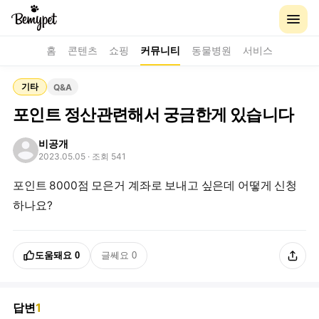
홈
콘텐츠
쇼핑
커뮤니티
동물병원
서비스
기타
Q&A
포인트 정산관련해서 궁금한게 있습니다
비공개
2023.05.05
· 조회 541
포인트 8000점 모은거 계좌로 보내고 싶은데 어떻게 신청
하나요?
도움돼요
0
글쎄요
0
답변
1