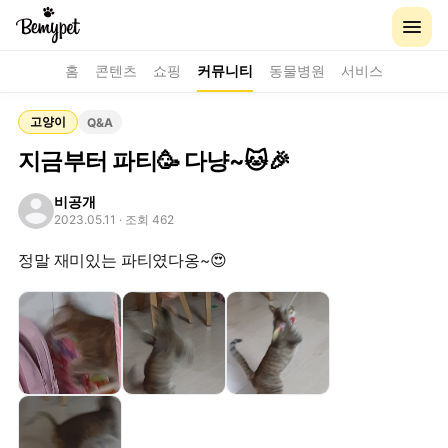
홈
콘텐츠
쇼핑
커뮤니티
동물병원
서비스
고양이
Q&A
지금부터 파티🥳 다냥~🐱🎉
비공개
2023.05.11
· 조회 462
정말 재미있는 파티였다옹~😍