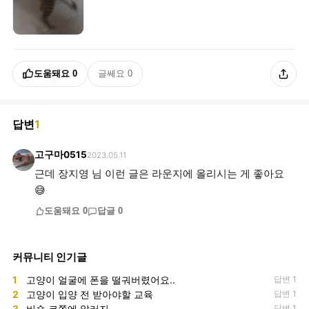
도움돼요
0
글쎄요
0
답변
1
고구마0515
2023.05.11
근데 장지영 님 이런 글은 라운지에 올리시는 게 좋아요
😅
도움돼요
0
답글
0
커뮤니티 인기글
1
고양이 얼굴에 폰을 떨궈버렸어요..
답변 1
2
고양이 입양 전 받아야할 교육
답변 1
3
비숑 코쪽에 알러지
답변 1