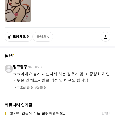
도움돼요
0
글쎄요
0
답변
1
맹구맹구
2023.05.17
ㅎㅎ아녜요 놀자고 신나서 하는 경우가 많고, 중성화 하면
대부분 안 해요~ 별로 걱정 안 하셔도 됩니당
도움돼요
0
답글
0
커뮤니티 인기글
1
고양이 얼굴에 폰을 떨궈버렸어요..
답변 1