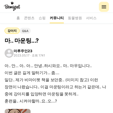
홈
콘텐츠
쇼핑
커뮤니티
동물병원
서비스
강아지
Q&A
마.. 마운팅...?
마루주인23
2023.05.17
· 조회 1741
아.. 안... 아.. 아... 안녕..하시와요.. 마.. 마우입니다..
이번 글은 길게 말하기가... 좀....
일단.. 제가 비마이펫 책을 보던중.. (이미지 참고) 이런
장면이 나왔습니다.. 이걸 마운팅이라고 하는거 같은데.. 나
중에 강아지를 입양하면 마운팅을 못하게..
훈련을.. 시켜야할까..요..오....?