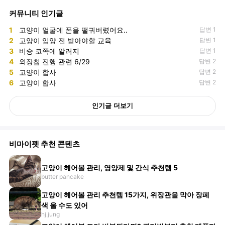
커뮤니티 인기글
1
고양이 얼굴에 폰을 떨궈버렸어요..
답변 1
2
고양이 입양 전 받아야할 교육
답변 1
3
비숑 코쪽에 알러지
답변 1
4
외장칩 진행 관련 6/29
답변 2
5
고양이 합사
답변 2
6
고양이 합사
답변 2
인기글 더보기
비마이펫 추천 콘텐츠
고양이 헤어볼 관리, 영양제 및 간식 추천템 5
butter pancake
고양이 헤어볼 관리 추천템 15가지, 위장관을 막아 장폐
색 올 수도 있어
hj.jung