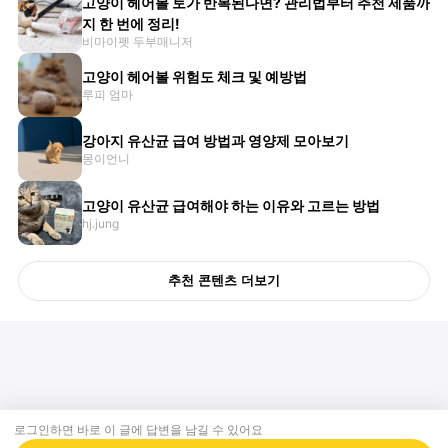
고양이 헤어볼 토가 반복된다면? 관리법부터 추천 제품까
지 한 번에 정리!
비마이펫 두부매니저
고양이 헤어볼 위험도 체크 및 예방법
루피 엄마
강아지 유산균 급여 방법과 영양제 모아보기
몽이언니
고양이 유산균 급여해야 하는 이유와 고르는 방법
hj.jung
추천 콘텐츠 더보기
로그인하면 바로 이 글에
답변
을 남길 수 있어요
회사소개
제휴제안
이용약관
개인정보처리방침
크리에이터 신청
동물병원
고객센터