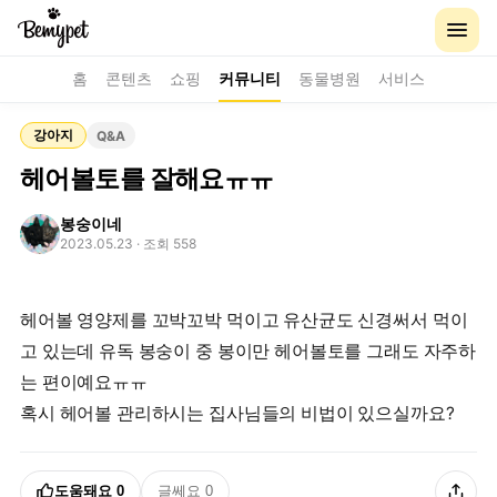
홈
콘텐츠
쇼핑
커뮤니티
동물병원
서비스
강아지
Q&A
헤어볼토를 잘해요ㅠㅠ
봉숭이네
2023.05.23
· 조회 558
헤어볼 영양제를 꼬박꼬박 먹이고 유산균도 신경써서 먹이
고 있는데 유독 봉숭이 중 봉이만 헤어볼토를 그래도 자주하
는 편이예요ㅠㅠ
혹시 헤어볼 관리하시는 집사님들의 비법이 있으실까요?
도움돼요
0
글쎄요
0