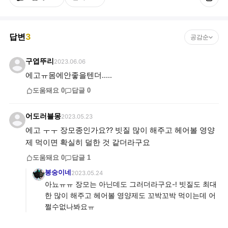
답변
3
공감순
구엽뚜리
2023.06.06
에고ㅠ몸에안좋을텐더.....
도움돼요
0
답글
0
어도러블몽
2023.05.23
에고 ㅜㅜ 장모종인가요?? 빗질 많이 해주고 헤어볼 영양
제 먹이면 확실히 덜한 것 같더라구요
도움돼요
0
답글
1
봉숭이네
2023.05.24
아뇨ㅠㅠ 장모는 아닌데도 그러더라구요-! 빗질도 최대
한 많이 해주고 헤어볼 영양제도 꼬박꼬박 먹이는데 어
쩔수없나봐요ㅠ