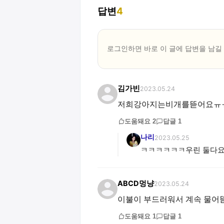
답변
4
로그인하면 바로 이 글에
답변
을 남길
김가빈
2023.05.24
저희강아지는비개를뜯어요ㅠ
도움돼요
2
답글
1
나리
2023.05.25
ㅋㅋㅋㅋㅋㅋ우린 둘다요..
ABCD멍냥
2023.05.24
이불이 부드러워서 계속 물어뜯
도움돼요
1
답글
1