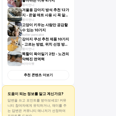
좋아하는 이유 4가지
몽이언니
겨울용 강아지 방석 추천 12가
지 - 온열 매트 사용 시 꼭 알아
몽이언니
야 할 주의사항
고양이 키우는 사람만 공감할
수 있는 10가지
butter pancake
강아지 쿠션 추천 제품 10가지
- 고르는 방법, 위치 선정 방법
몽이언니
알아보기!
똑할미 육아일기 2탄 - 노견의
약해진 면역력
비마이펫
추천 콘텐츠 더보기
도움이 되는 정보를 알고 계신가요?
답변
을 쓰고 포인트를 받아보세요! 커뮤
니티 참여자에게 유익하거나, 재미를 주
는
답변
은 커뮤니티 매니저가 선정하여
포인트를 드려요.