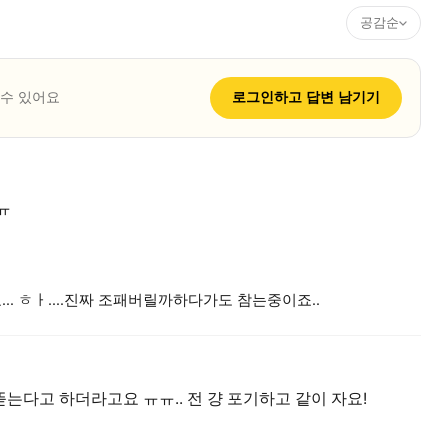
공감순
 수 있어요
로그인하고
답변
남기기
ㅠ
. ㅎㅏ....진짜 조패버릴까하다가도 참는중이죠..
는다고 하더라고요 ㅠㅠ.. 전 걍 포기하고 같이 자요!