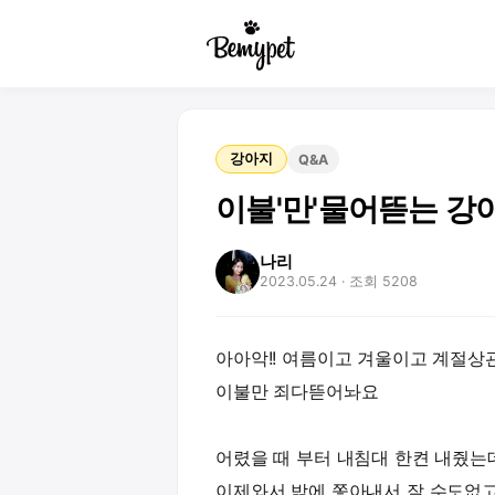
강아지
Q&A
이불'만'물어뜯는 
나리
2023.05.24
· 조회 5208
아아악!! 여름이고 겨울이고 계절상
이불만 죄다뜯어놔요
어렸을 때 부터 내침대 한켠 내줬는데^
이제와서 밖에 쫓아내서 잘 수도없