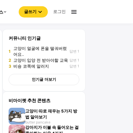
로그인
스
글쓰기
커뮤니티 인기글
고양이 얼굴에 폰을 떨궈버렸
답변 1
1
어요..
답변 1
2
고양이 입양 전 받아야할 교육
답변 1
3
비숑 코쪽에 알러지
인기글 더보기
비마이펫 추천 콘텐츠
고양이 따로 재우는 5가지 방
법 알아보기
butter pancake
강아지가 이불 속 들어오는 걸