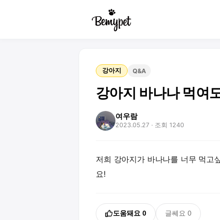
강아지
Q&A
강아지 바나나 먹여도
여우람
2023.05.27
· 조회 1240
저희 강아지가 바나나를 너무 먹고싶
요!
도움돼요
0
글쎄요
0