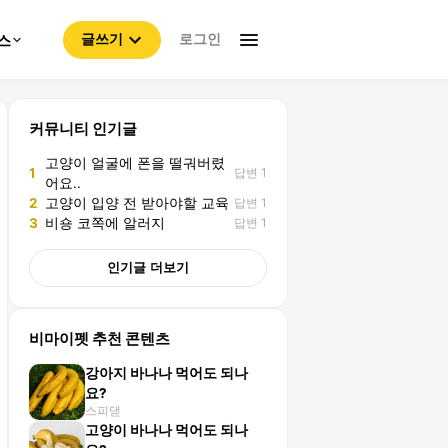
로그인
스
글쓰기
커뮤니티 인기글
고양이 얼굴에 폰을 떨궈버렸
답변 1
1
어요..
답변 1
2
고양이 입양 전 받아야할 교육
답변 1
3
비숑 코쪽에 알러지
인기글 더보기
비마이펫 추천 콘텐츠
강아지 바나나 먹어도 되나
요?
스피댇
고양이 바나나 먹어도 되나