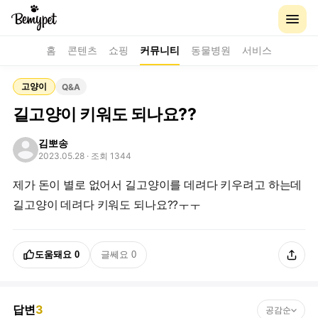
홈
콘텐츠
쇼핑
커뮤니티
동물병원
서비스
고양이
Q&A
길고양이 키워도 되나요??
김뽀송
2023.05.28
· 조회 1344
제가 돈이 별로 없어서 길고양이를 데려다 키우려고 하는데
길고양이 데려다 키워도 되나요??ㅜㅜ
도움돼요
0
글쎄요
0
답변
3
공감순