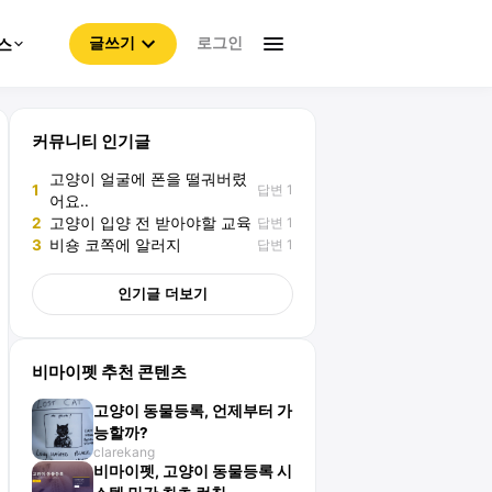
로그인
스
글쓰기
커뮤니티 인기글
고양이 얼굴에 폰을 떨궈버렸
답변 1
1
어요..
답변 1
2
고양이 입양 전 받아야할 교육
답변 1
3
비숑 코쪽에 알러지
인기글 더보기
비마이펫 추천 콘텐츠
고양이 동물등록, 언제부터 가
능할까?
clarekang
비마이펫, 고양이 동물등록 시