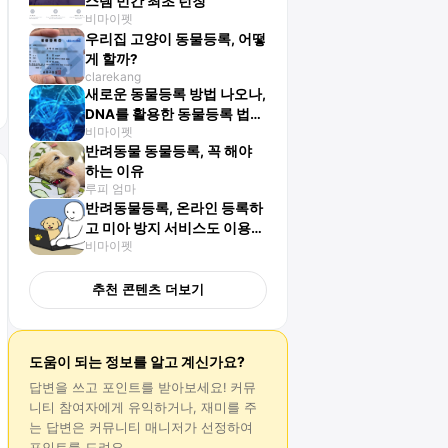
스템 민간 최초 런칭
비마이펫
우리집 고양이 동물등록, 어떻
게 할까?
clarekang
새로운 동물등록 방법 나오나,
DNA를 활용한 동물등록 법안
비마이펫
발의
반려동물 동물등록, 꼭 해야
하는 이유
루피 엄마
반려동물등록, 온라인 등록하
고 미아 방지 서비스도 이용하
비마이펫
세요!
추천 콘텐츠 더보기
도움이 되는 정보를 알고 계신가요?
답변
을 쓰고 포인트를 받아보세요! 커뮤
니티 참여자에게 유익하거나, 재미를 주
는
답변
은 커뮤니티 매니저가 선정하여
포인트를 드려요.