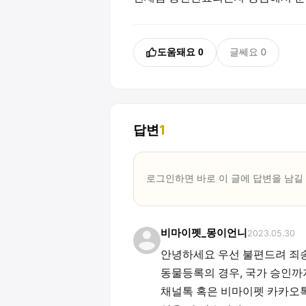
도움돼요
0
글쎄요
0
답변
1
로그인하면 바로 이 글에
답변
을 남길
비마이펫_몽이언니
2023.05.30
안녕하세요 우선 불편드려 죄
동물등록의 경우, 국가 승인까지
채널톡 혹은 비마이펫 카카오톡