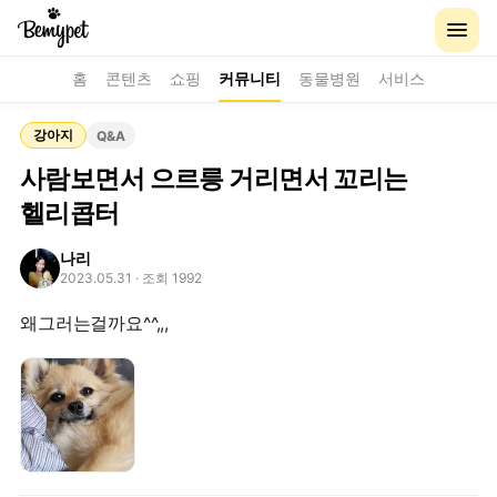
홈
콘텐츠
쇼핑
커뮤니티
동물병원
서비스
강아지
Q&A
사람보면서 으르릉 거리면서 꼬리는
헬리콥터
나리
2023.05.31
· 조회 1992
왜그러는걸까요^^,,,