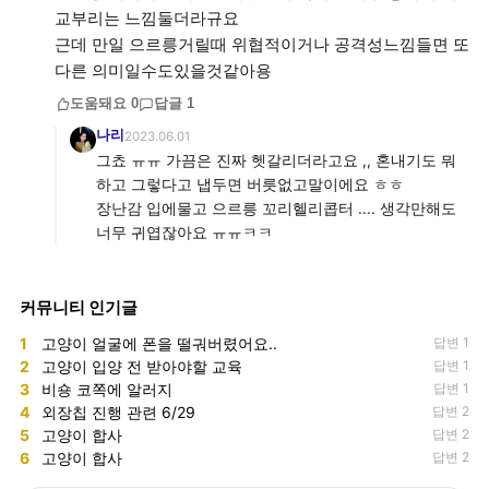
교부리는 느낌둘더라규요
근데 만일 으르릉거릴때 위협적이거나 공격성느낌들면 또
다른 의미일수도있을것같아용
도움돼요
0
답글
1
나리
2023.06.01
그쵸 ㅠㅠ 가끔은 진짜 헷갈리더라고요 ,, 혼내기도 뭐
하고 그렇다고 냅두면 버릇없고말이에요 ㅎㅎ
장난감 입에물고 으르릉 꼬리헬리콥터 .... 생각만해도
너무 귀엽잖아요 ㅠㅠㅋㅋ
커뮤니티 인기글
1
고양이 얼굴에 폰을 떨궈버렸어요..
답변 1
2
고양이 입양 전 받아야할 교육
답변 1
3
비숑 코쪽에 알러지
답변 1
4
외장칩 진행 관련 6/29
답변 2
5
고양이 합사
답변 2
6
고양이 합사
답변 2