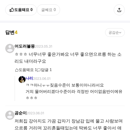
도움돼요
0
글쎄요
0
답변
4
공감순
어도러블몽
2023.05.31
ㅎㅎㅎ 너무너무 좋은가봐요 너무 좋으면으르릉 하는 소
리도 내더라구요
도움돼요
1
답글
1
나리
2023.06.01
ㅋㅋ아니ㅜㅜ짖음수준이 보통이아니라서요
거의 물어버리겠다수준이라 걱정반 어이없음반이에유
ㅎㅎㅎ
곰순이
2023.06.01
저희집 강아지도 가끔 갑자기 장남감 입에 물고 사람보며
으르릉 거리며 꼬리흔들때있는데 딱봐도 너무 좋아서 애