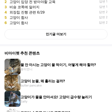
2
고양이 입양 전 받아야할 교육
답변 1
3
비숑 코쪽에 알러지
답변 1
4
외장칩 진행 관련 6/29
답변 2
5
고양이 합사
답변 2
6
고양이 합사
답변 2
인기글 더보기
비마이펫 추천 콘텐츠
물 안 마시는 고양이 물 먹이기, 어떻게 해야 할까?
몽이언니
고양이 눈물, 왜 흘리는 걸까?
butter pancake
고양이가 물을 안마셔요! 고양이 급수량 늘리기
Sally