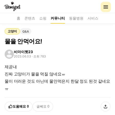
홈
콘텐츠
쇼핑
커뮤니티
동물병원
서비스
고양이
Q&A
물을 안먹어요!
비마이펫23
2023.06.03
· 조회 783
제곧내
진짜 고양이가 물을 먹질 않네요ㅠ
물이 더러운 것도 아닌데 물안먹은지 한달 정도 된것 같네요
ㅠ
도움돼요
0
글쎄요
0