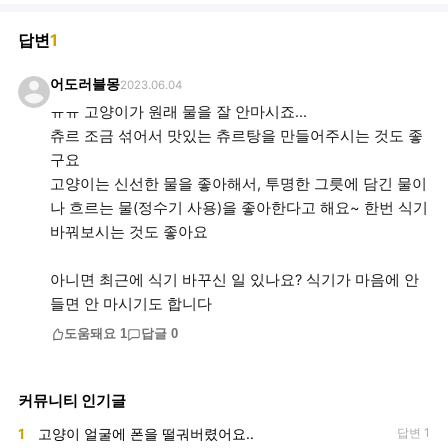
답변
1
어도러블몽
2023.06.04
ㅠㅠ 고양이가 원래 물을 잘 안마시죠...
츄르 조금 섞어서 맛있는 츄르탕을 만들어주시는 것도 좋
구요
고양이는 신선한 물을 좋아해서, 투명한 그릇에 담긴 물이
나 흐르는 물(정수기 사용)을 좋아한다고 해요~ 한번 식기
바꿔보시는 것도 좋아요
아니면 최근에 식기 바꾸신 일 있나요? 식기가 마음에 안
들면 안 마시기도 합니다
도움돼요
1
답글
0
커뮤니티 인기글
1
고양이 얼굴에 폰을 떨궈버렸어요..
답변 1