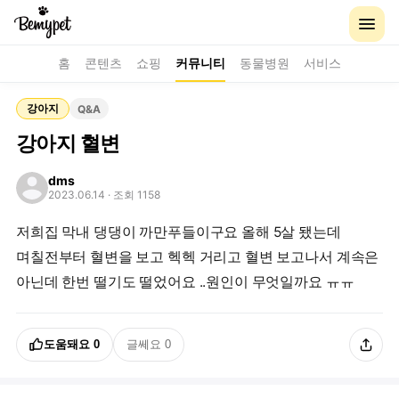
홈
콘텐츠
쇼핑
커뮤니티
동물병원
서비스
강아지
Q&A
강아지 혈변
dms
2023.06.14
· 조회 1158
저희집 막내 댕댕이 까만푸들이구요 올해 5살 됐는데
며칠전부터 혈변을 보고 헥헥 거리고 혈변 보고나서 계속은
아닌데 한번 떨기도 떨었어요 ..원인이 무엇일까요 ㅠㅠ
도움돼요
0
글쎄요
0