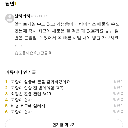
답변
1
삼하리하
2023.06.17
알레르기일 수도 있고 기생충이나 바이러스 때문일 수도
있는데 혹시 최근에 새로운 걸 먹은 게 있을까요 ㅠㅠ 혈
변은 큰일일 수 있어서 꼭 빠른 시일 내에 병원 가보셔요
ㅠㅠ
도움돼요
0
답글
0
커뮤니티 인기글
1
고양이 얼굴에 폰을 떨궈버렸어요..
답변 1
2
고양이 입양 전 받아야할 교육
답변 1
3
외장칩 진행 관련 6/29
답변 2
4
고양이 합사
답변 2
5
비숑 코쪽에 알러지
답변 1
6
고양이 합사
답변 2
인기글 더보기