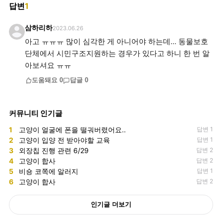
답변
1
삼하리하
2023.06.26
아고 ㅠㅠㅠ 많이 심각한 게 아니어야 하는데... 동물보호
단체에서 시민구조지원하는 경우가 있다고 하니 한 번 알
아보셔요 ㅠㅠ
도움돼요
0
답글
0
커뮤니티 인기글
1
고양이 얼굴에 폰을 떨궈버렸어요..
답변 1
2
고양이 입양 전 받아야할 교육
답변 1
3
외장칩 진행 관련 6/29
답변 2
4
고양이 합사
답변 2
5
비숑 코쪽에 알러지
답변 1
6
고양이 합사
답변 2
인기글 더보기