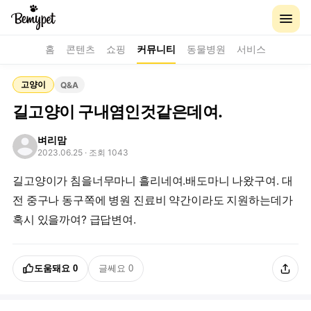
홈
콘텐츠
쇼핑
커뮤니티
동물병원
서비스
고양이
Q&A
길고양이 구내염인것같은데여.
벼리맘
2023.06.25
· 조회 1043
길고양이가 침을너무마니 흘리네여.배도마니 나왔구여. 대
전 중구나 동구쪽에 병원 진료비 약간이라도 지원하는데가
혹시 있을까여? 급답변여.
도움돼요
0
글쎄요
0