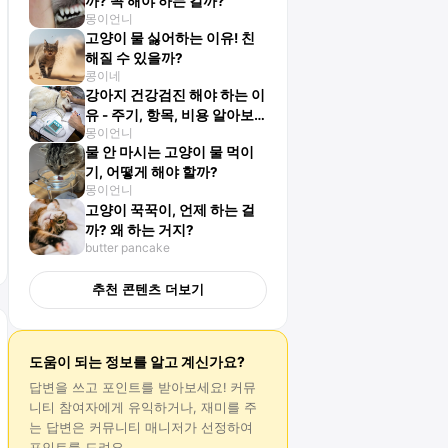
까? 꼭 해야 하는 걸까?
몽이언니
고양이 물 싫어하는 이유! 친
해질 수 있을까?
콩이네
강아지 건강검진 해야 하는 이
유 - 주기, 항목, 비용 알아보
몽이언니
기
물 안 마시는 고양이 물 먹이
기, 어떻게 해야 할까?
몽이언니
고양이 꾹꾹이, 언제 하는 걸
까? 왜 하는 거지?
butter pancake
추천 콘텐츠 더보기
도움이 되는 정보를 알고 계신가요?
답변
을 쓰고 포인트를 받아보세요! 커뮤
니티 참여자에게 유익하거나, 재미를 주
는
답변
은 커뮤니티 매니저가 선정하여
포인트를 드려요.