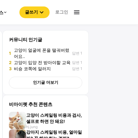
로그인
스
글쓰기
커뮤니티 인기글
고양이 얼굴에 폰을 떨궈버렸
답변 1
1
어요..
답변 1
2
고양이 입양 전 받아야할 교육
답변 1
3
비숑 코쪽에 알러지
인기글 더보기
비마이펫 추천 콘텐츠
고양이 스케일링 비용과 검사,
셀프로 하면 안 돼요!
hj.jung
강아지 스케일링 비용, 얼마일