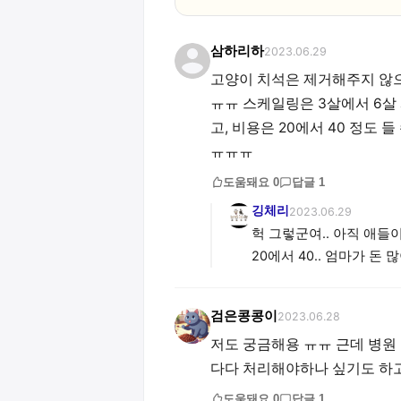
삼하리하
2023.06.29
고양이 치석은 제거해주지 않
ㅠㅠ 스케일링은 3살에서 6살 
고, 비용은 20에서 40 정도 
ㅠㅠㅠ
도움돼요
0
답글
1
깅체리
2023.06.29
헉 그렇군여.. 아직 애들
20에서 40.. 엄마가 돈 
검은콩콩이
2023.06.28
저도 궁금해용 ㅠㅠ 근데 병원 
다다 처리해야하나 싶기도 하고
도움돼요
0
답글
1