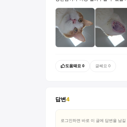
도움돼요
0
글쎄요
0
답변
4
로그인하면 바로 이 글에
답변
을 남길