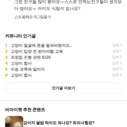
그런 친구들 많이 봤어요ㅜ스스로 안먹는친구들이 생각보
다 많아요ㅜ 아이도 식탐이 없나요?
도움돼요
0
답글
0
커뮤니티 인기글
1
고양이 얼굴에 폰을 떨궈버렸어요..
답변 1
2
고양이 입양 전 받아야할 교육
답변 1
3
외장칩 진행 관련 6/29
답변 2
4
고양이 합사
답변 2
5
비숑 코쪽에 알러지
답변 1
6
고양이 합사
답변 2
인기글 더보기
비마이펫 추천 콘텐츠
강아지 쌀밥 먹어도 되나요? 유의사항은?