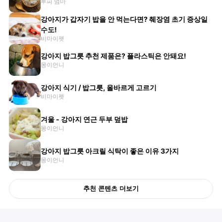
루피 엄마
강아지가 갑자기 밥을 안 먹는다면? 췌장염 초기 증상일
수도!
비마이펫
강아지 밥그릇 추천 제품은? 플라스틱은 안돼요!
몽이언니
강아지 식기 / 밥그릇, 올바르게 고르기
비마이펫
겨울 - 강아지 연근 두부 덮밥
몽이언니
강아지 밥그릇 아크릴 식탁이 좋은 이유 3가지
몽이언니
추천 콘텐츠 더보기