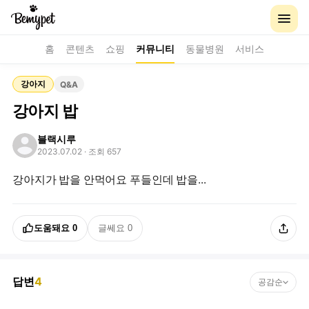
홈
콘텐츠
쇼핑
커뮤니티
동물병원
서비스
강아지
Q&A
강아지 밥
블랙시루
2023.07.02
· 조회 657
강아지가 밥을 안먹어요 푸들인데 밥을...
도움돼요
0
글쎄요
0
답변
4
공감순