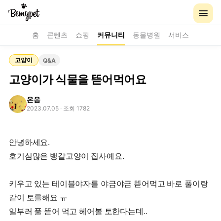
홈
콘텐츠
쇼핑
커뮤니티
동물병원
서비스
고양이
Q&A
고양이가 식물을 뜯어먹어요
온음
2023.07.05
· 조회 1782
안녕하세요.
호기심많은 뱅갈고양이 집사예요.
키우고 있는 테이블야자를 야금야금 뜯어먹고 바로 풀이랑
같이 토를해요 ㅠ
일부러 풀 뜯어 먹고 헤어볼 토한다는데..