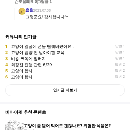
도움돼요
0
답글
1
온음
2023.07.06
그렇군요! 감사합니다^^
커뮤니티 인기글
1
고양이 얼굴에 폰을 떨궈버렸어요..
답변 1
2
고양이 입양 전 받아야할 교육
답변 1
3
비숑 코쪽에 알러지
답변 1
4
외장칩 진행 관련 6/29
답변 2
5
고양이 합사
답변 2
6
고양이 합사
답변 2
인기글 더보기
비마이펫 추천 콘텐츠
고양이 풀 뜯어 먹어도 괜찮나요? 위험한 식물은?