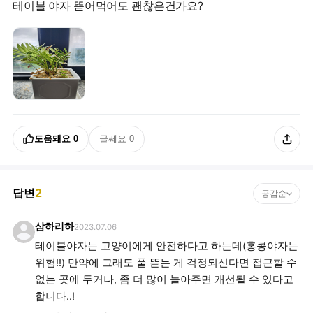
테이블 야자 뜯어먹어도 괜찮은건가요?
도움돼요
0
글쎄요
0
답변
2
공감순
삼하리하
2023.07.06
테이블야자는 고양이에게 안전하다고 하는데(홍콩야자는
위험!!) 만약에 그래도 풀 뜯는 게 걱정되신다면 접근할 수
없는 곳에 두거나, 좀 더 많이 놀아주면 개선될 수 있다고
합니다..!