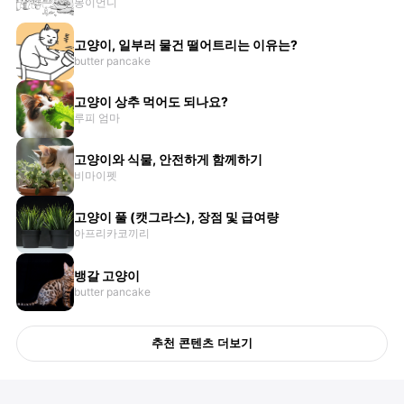
몽이언니
고양이, 일부러 물건 떨어트리는 이유는?
butter pancake
고양이 상추 먹어도 되나요?
루피 엄마
고양이와 식물, 안전하게 함께하기
비마이펫
고양이 풀 (캣그라스), 장점 및 급여량
아프리카코끼리
뱅갈 고양이
butter pancake
추천 콘텐츠 더보기