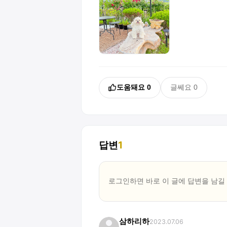
도움돼요
0
글쎄요
0
답변
1
로그인하면 바로 이 글에
답변
을 남길
삼하리하
2023.07.06