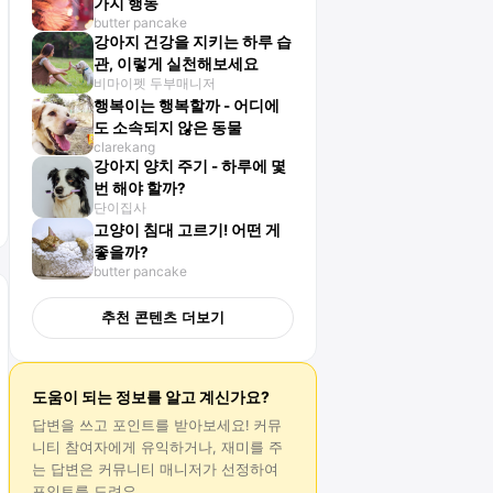
가지 행동
butter pancake
강아지 건강을 지키는 하루 습
관, 이렇게 실천해보세요
비마이펫 두부매니저
행복이는 행복할까 - 어디에
도 소속되지 않은 동물
clarekang
강아지 양치 주기 - 하루에 몇
번 해야 할까?
단이집사
고양이 침대 고르기! 어떤 게
좋을까?
butter pancake
추천 콘텐츠 더보기
도움이 되는 정보를 알고 계신가요?
답변
을 쓰고 포인트를 받아보세요! 커뮤
니티 참여자에게 유익하거나, 재미를 주
는
답변
은 커뮤니티 매니저가 선정하여
포인트를 드려요.