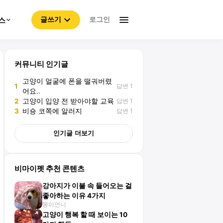
로그인
스
글쓰기
커뮤니티 인기글
고양이 얼굴에 폰을 떨궈버렸
답변 1
1
어요..
답변 1
2
고양이 입양 전 받아야할 교육
답변 1
3
비숑 코쪽에 알러지
인기글 더보기
비마이펫 추천 콘텐츠
강아지가 이불 속 들어오는 걸
좋아하는 이유 4가지
몽이언니
고양이 행복 할 때 보이는 10