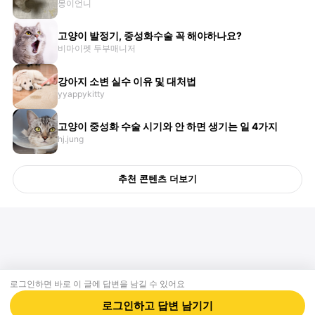
몽이언니
고양이 발정기, 중성화수술 꼭 해야하나요?
비마이펫 두부매니저
강아지 소변 실수 이유 및 대처법
yyappykitty
고양이 중성화 수술 시기와 안 하면 생기는 일 4가지
hj.jung
추천 콘텐츠 더보기
로그인하면 바로 이 글에
답변
을 남길 수 있어요
회사소개
제휴제안
이용약관
개인정보처리방침
크리에이터 신청
동물병원
고객센터
로그인하고
답변
남기기