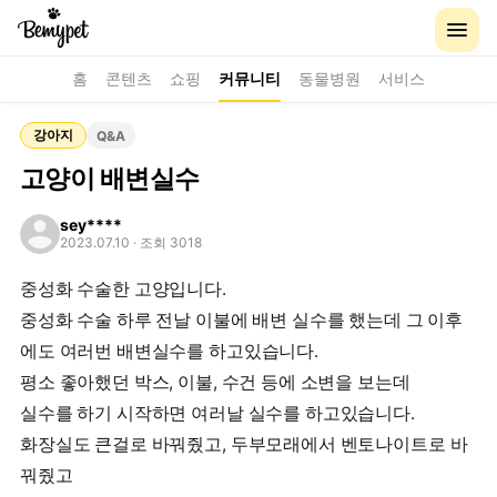
홈
콘텐츠
쇼핑
커뮤니티
동물병원
서비스
강아지
Q&A
고양이 배변실수
sey****
2023.07.10
· 조회 3018
중성화 수술한 고양입니다.
중성화 수술 하루 전날 이불에 배변 실수를 했는데 그 이후
에도 여러번 배변실수를 하고있습니다.
평소 좋아했던 박스, 이불, 수건 등에 소변을 보는데
실수를 하기 시작하면 여러날 실수를 하고있습니다.
화장실도 큰걸로 바꿔줬고, 두부모래에서 벤토나이트로 바
꿔줬고