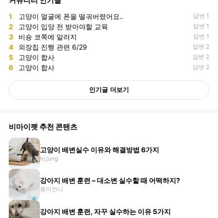
커뮤니티 인기글
1
고양이 얼굴에 폰을 떨궈버렸어요..
답변 1
2
고양이 입양 전 받아야할 교육
답변 1
3
비숑 코쪽에 알러지
답변 1
4
외장칩 진행 관련 6/29
답변 2
5
고양이 합사
답변 2
6
고양이 합사
답변 2
인기글 더보기
비마이펫 추천 콘텐츠
고양이 배변실수 이유와 해결방법 6가지
hj.jung
강아지 배변 훈련 – 대소변 실수할 때 어떡하지?
몽이언니
강아지 배변 훈련, 자꾸 실수하는 이유 5가지