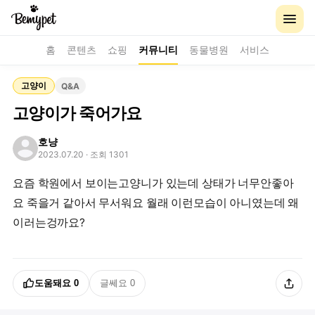
홈
콘텐츠
쇼핑
커뮤니티
동물병원
서비스
고양이
Q&A
고양이가 죽어가요
호냥
2023.07.20
· 조회 1301
요즘 학원에서 보이는고양니가 있는데 상태가 너무안좋아
요 죽을거 같아서 무서워요 월래 이런모습이 아니였는데 왜
이러는겅까요?
도움돼요
0
글쎄요
0