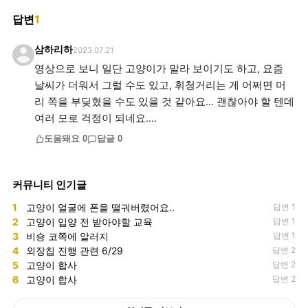
답변
1
삼하리하
2023.07.21
영상으로 보니 일단 고양이가 말라 보이기도 하고, 요즘
날씨가 더워서 그럴 수도 있고, 휘청거리는 게 어쩌면 머
리 쪽을 부딪혔을 수도 있을 것 같아요... 괜찮아야 할 텐데
여러 모로 걱정이 되네요....
도움돼요
0
답글
0
커뮤니티 인기글
1
고양이 얼굴에 폰을 떨궈버렸어요..
답변 1
2
고양이 입양 전 받아야할 교육
답변 1
3
비숑 코쪽에 알러지
답변 1
4
외장칩 진행 관련 6/29
답변 2
5
고양이 합사
답변 2
6
고양이 합사
답변 2