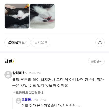
도움돼요
0
글쎄요
0
답변
7
공감순
삼하리하
2023.07.24
해당 부분의 털이 빠지거나 그런 게 아니라면 단순히 뭐가
묻은 것일 수도 있지 않을까 싶어요
도움돼요
1
답글
2
초월향
2023.07.24
정말 뭐가 묻은거였습니다.ㅎㅎㅎㅎ.....