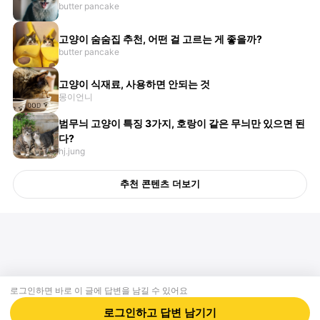
butter pancake
고양이 숨숨집 추천, 어떤 걸 고르는 게 좋을까?
butter pancake
고양이 식재료, 사용하면 안되는 것
몽이언니
범무늬 고양이 특징 3가지, 호랑이 같은 무늬만 있으면 된
다?
hj.jung
추천 콘텐츠 더보기
로그인하면 바로 이 글에
답변
을 남길 수 있어요
회사소개
제휴제안
이용약관
개인정보처리방침
크리에이터 신청
동물병원
고객센터
로그인하고
답변
남기기