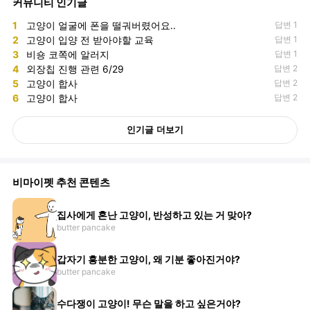
커뮤니티 인기글
1
고양이 얼굴에 폰을 떨궈버렸어요..
답변 1
2
고양이 입양 전 받아야할 교육
답변 1
3
비숑 코쪽에 알러지
답변 1
4
외장칩 진행 관련 6/29
답변 2
5
고양이 합사
답변 2
6
고양이 합사
답변 2
인기글 더보기
비마이펫 추천 콘텐츠
집사에게 혼난 고양이, 반성하고 있는 거 맞아?
butter pancake
갑자기 흥분한 고양이, 왜 기분 좋아진거야?
butter pancake
수다쟁이 고양이! 무슨 말을 하고 싶은거야?