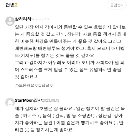
답변
2
공감순
삼하리하
2023.08.16
일단 가장 먼저 강아지와 동반할 수 있는 호텔인지 알아보
는 게 중요할 것 같고 간식, 장난감, 사료 등을 챙겨서 최대
한 비슷한 환경을 만들어주는 게 좋을 것 같아요 그리고
배변패드랑 배변봉투도 챙겨야 하고, 혹시 모르니 매너벨
트(기저귀)를 챙기는 것도 좋을 것 같아요
그리고 강아지가 아무래도 어리다 보니까 사회화가 덜 되
어 스트레스를 크게 받을 수 있는 점도 유념하시면 좋을
것 같아요..!
도움돼요
0
답글
0
StarMoon집샤
2023.08.15
제가 길치라 호텔은 잘 몰라요.. 일단 챙겨야 할 물건은 목
줄 ( 하네스 ) , 음식 ( 간식, 밥 등 소량만! ) , 장난감, 강아
지가 좋아하는 물건 ( 이불 같은거 챙기셔도 좋아요 ) , 반
려견 옷 등 챙기시는게 좋아요!