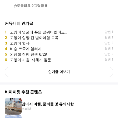
도움돼요
0
답글
0
커뮤니티 인기글
1
고양이 얼굴에 폰을 떨궈버렸어요..
답변 1
2
고양이 입양 전 받아야할 교육
답변 1
3
고양이 합사
답변 2
4
비숑 코쪽에 알러지
답변 1
5
외장칩 진행 관련 6/29
답변 2
6
고양이 기침, 재채기 질문
답변 1
인기글 더보기
비마이펫 추천 콘텐츠
강아지 여행, 준비물 및 유의사항
스피댇