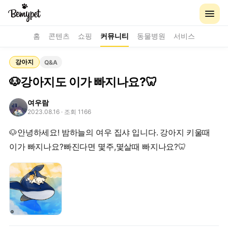
홈
콘텐츠
쇼핑
커뮤니티
동물병원
서비스
강아지
Q&A
🐶강아지도 이가 빠지나요?🦷
여우람
2023.08.16
· 조회 1166
🐶안녕하세요! 밤하늘의 여우 집샤 입니다. 강아지 키울때
이가 빠지나요?빠진다면 몇주,몇살때 빠지나요?🦷