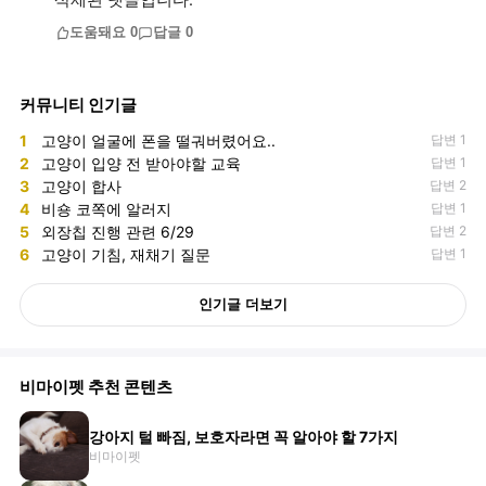
삭제된 댓글입니다.
도움돼요
0
답글
0
커뮤니티 인기글
1
고양이 얼굴에 폰을 떨궈버렸어요..
답변 1
2
고양이 입양 전 받아야할 교육
답변 1
3
고양이 합사
답변 2
4
비숑 코쪽에 알러지
답변 1
5
외장칩 진행 관련 6/29
답변 2
6
고양이 기침, 재채기 질문
답변 1
인기글 더보기
비마이펫 추천 콘텐츠
강아지 털 빠짐, 보호자라면 꼭 알아야 할 7가지
비마이펫