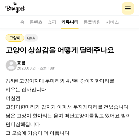
홈
콘텐츠
쇼핑
커뮤니티
동물병원
서비스
고양이
Q&A
고양이 상실감을 어떻게 달래주나요
흐름
2023.08.21
· 조회 1881
7년된 고양이자매 두마리와 4년된 강아지한마리를
키우는 집사입니다
며칠전
고양이한마리가 갑자기 아파서 무지개다리를 건넜습니다
남은 고양이 한마리는 울며 떠난고양이를찾고 있어요 밤이
면더심해집니다
그 모습에 가슴이 더 아픕니다