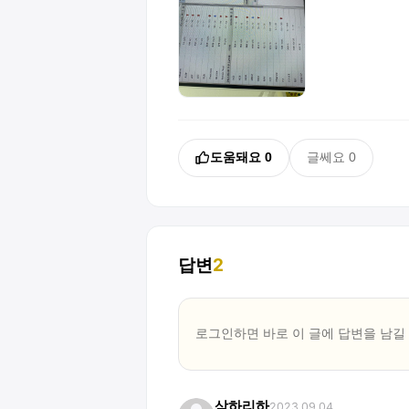
도움돼요
0
글쎄요
0
답변
2
로그인하면 바로 이 글에
답변
을 남길
삼하리하
2023.09.04