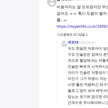
비용까지는 잘 모르겠지만 우선
같아요 ㅠㅠ 혹시 도움이 될까
https://mypetlife.co.kr/3958
도움돼요
0
답글
1
네꼬13
2023.09.20
저도 한달전 저희아이 
구요 인슐린은 집에서 본
격으로 혈당체크는 저혈
인슐린 빠르게 시작하시
아이가 인슐린 저항성이 
리인가 그거 처방시 저는
시면 훨씬 저렴하긴 하구
블로그 많이 보며 배우
당뇨는 초기에 잡으면 리
간격으로 주사해야하니 