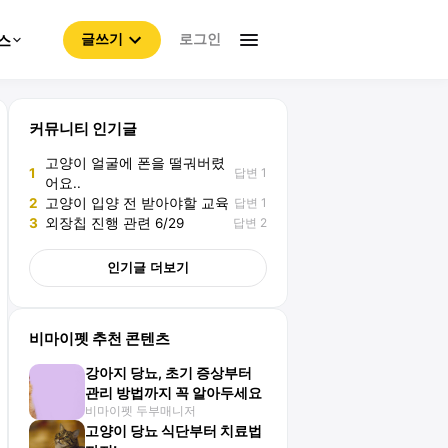
로그인
스
글쓰기
커뮤니티 인기글
고양이 얼굴에 폰을 떨궈버렸
답변 1
1
어요..
답변 1
2
고양이 입양 전 받아야할 교육
답변 2
3
외장칩 진행 관련 6/29
인기글 더보기
비마이펫 추천 콘텐츠
강아지 당뇨, 초기 증상부터
관리 방법까지 꼭 알아두세요
비마이펫 두부매니저
고양이 당뇨 식단부터 치료법