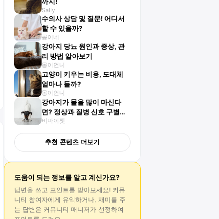
까지!
Sally
수의사 상담 및 질문! 어디서
할 수 있을까?
콩이네
강아지 당뇨 원인과 증상, 관
리 방법 알아보기
몽이언니
고양이 키우는 비용, 도대체
얼마나 들까?
몽이언니
강아지가 물을 많이 마신다
면? 정상과 질병 신호 구별하
비마이펫
기
추천 콘텐츠 더보기
도움이 되는 정보를 알고 계신가요?
답변
을 쓰고 포인트를 받아보세요! 커뮤
니티 참여자에게 유익하거나, 재미를 주
는
답변
은 커뮤니티 매니저가 선정하여