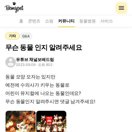
홈
콘텐츠
쇼핑
커뮤니티
동물병원
서비스
기타
Q&A
무슨 동물 인지 알려주세요
유튜브 채널보배드림
2023.09.09
· 조회 802
동물 모양 모자는 있지만
예전에 수의사가 키우는 동물로
어린이 뮤지컬에 나오는 동물인데요?
무슨 동물인지 알려주시면 댓글 남겨주세요!