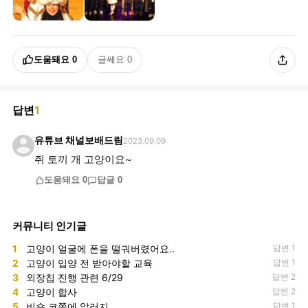
도움돼요
0
글쎄요
0
답변
1
유튜브 채널보배드림
2023.09.09
쥐 토끼 개 고양이요~
도움돼요
0
답글
0
커뮤니티 인기글
1
고양이 얼굴에 폰을 떨궈버렸어요..
답변 1
2
고양이 입양 전 받아야할 교육
답변 1
3
외장칩 진행 관련 6/29
답변 2
4
고양이 합사
답변 2
5
비숑 코쪽에 알러지
답변 1