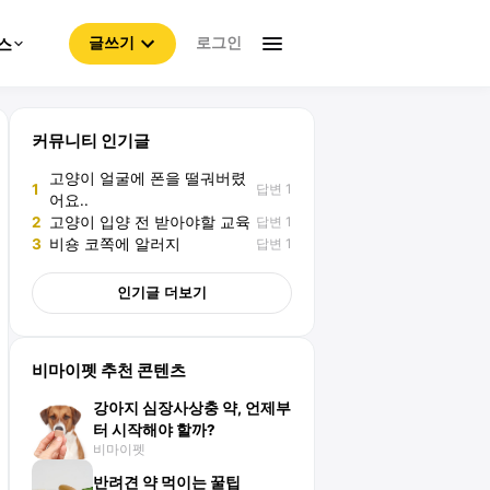
로그인
스
글쓰기
커뮤니티 인기글
고양이 얼굴에 폰을 떨궈버렸
답변 1
1
어요..
답변 1
2
고양이 입양 전 받아야할 교육
답변 1
3
비숑 코쪽에 알러지
인기글 더보기
비마이펫 추천 콘텐츠
강아지 심장사상충 약, 언제부
터 시작해야 할까?
비마이펫
반려견 약 먹이는 꿀팁