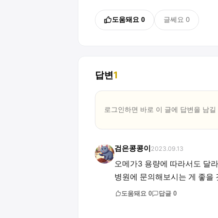
도움돼요
0
글쎄요
0
답변
1
로그인하면 바로 이 글에
답변
을 남길
검은콩콩이
2023.09.13
오메가3 용량에 따라서도 달라진
병원에 문의해보시는 게 좋을 것
도움돼요
0
답글
0