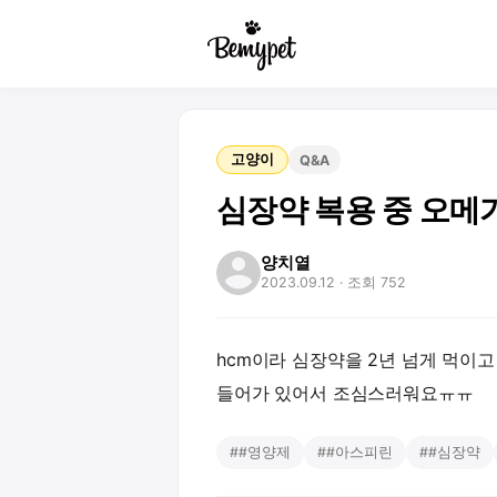
고양이
Q&A
심장약 복용 중 오메
양치열
2023.09.12
· 조회 752
hcm이라 심장약을 2년 넘게 먹이
들어가 있어서 조심스러워요ㅠㅠ
#
#영양제
#
#아스피린
#
#심장약