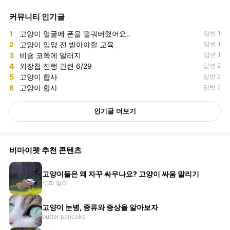
커뮤니티 인기글
1
고양이 얼굴에 폰을 떨궈버렸어요..
답변 1
2
고양이 입양 전 받아야할 교육
답변 1
3
비숑 코쪽에 알러지
답변 1
4
외장칩 진행 관련 6/29
답변 2
5
고양이 합사
답변 2
6
고양이 합사
답변 2
인기글 더보기
비마이펫 추천 콘텐츠
고양이들은 왜 자꾸 싸우나요? 고양이 싸움 말리기
루피 엄마
고양이 눈병, 종류와 증상을 알아보자
butter pancake