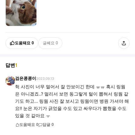
도움돼요
0
글쎄요
0
답변
1
검은콩콩이
2023.09.13
헉 사진이 너무 멀어서 잘 안보이긴 한데 ㅠㅠ 혹시 링웜
은 아니겠죠..? 멀리서 보면 동그랗게 털이 뽑혀서 링웜 같
기도 하고... 링웜 사진 잘 보시고 링웜이면 병원 가셔야 해
요!! 눈은 자기가 긁었을 수도 있고 싸우다가 뽑혔을 수도
있을 것 같아요 ㅜ
도움돼요
0
답글
0